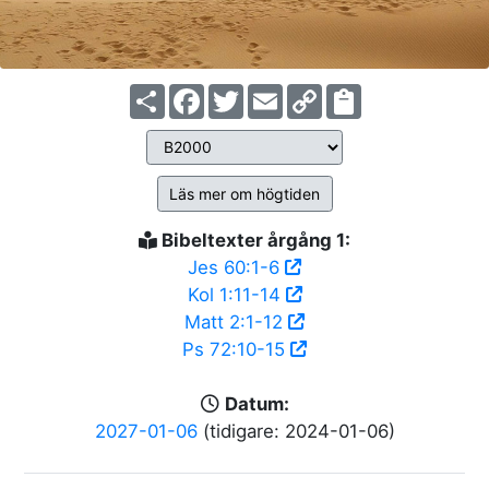
Share
Facebook
Twitter
Email
Copy
Link
Läs mer om högtiden
Bibeltexter årgång 1:
Jes 60:1-6
Kol 1:11-14
Matt 2:1-12
Ps 72:10-15
Datum:
2027-01-06
(tidigare: 2024-01-06)