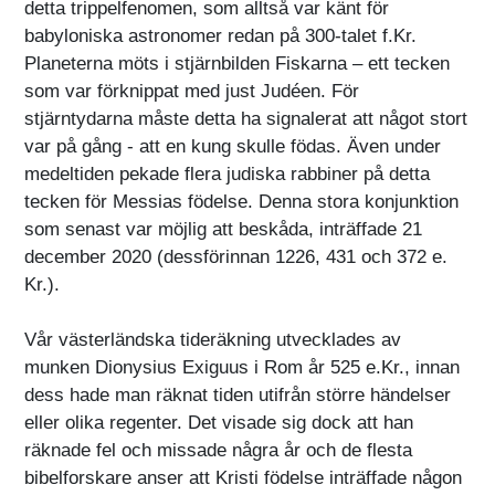
detta trippelfenomen, som alltså var känt för
babyloniska astronomer redan på 300-talet f.Kr.
Planeterna möts i stjärnbilden Fiskarna – ett tecken
som var förknippat med just Judéen. För
stjärntydarna måste detta ha signalerat att något stort
var på gång - att en kung skulle födas. Även under
medeltiden pekade flera judiska rabbiner på detta
tecken för Messias födelse. Denna stora konjunktion
som senast var möjlig att beskåda, inträffade 21
december 2020 (dessförinnan 1226, 431 och 372 e.
Kr.).
Vår västerländska tideräkning utvecklades av
munken Dionysius Exiguus i Rom år 525 e.Kr., innan
dess hade man räknat tiden utifrån större händelser
eller olika regenter. Det visade sig dock att han
räknade fel och missade några år och de flesta
bibelforskare anser att Kristi födelse inträffade någon