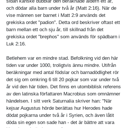
sidan kanske dubblar den beräknade åldern ett år,
och dödar alla barn under två år (Matt 2:16). När de
vise männen ser barnet i Matt 2:9 används det
grekiska ordet "padion". Detta ord beskriver oftast ett
barn mellan ett och sju år, till skillnad från det
grekiska ordet "brephos" som används för spädbarn i
Luk 2:16.
Betlehem var en mindre stad. Befolkning vid den här
tiden var under 1000, troligtvis ännu mindre. Utifrån
beräkningar med antal födslar och barnadödlighet rör
det sig om omkring 6 till 20 pojkar som var under två
år vid den här tiden. Det finns en utombiblisk referens
av den latinska författaren Macrobius som omnämner
händelsen. I sitt verk Saturnalia skriver han: "När
kejsar Augustus hörde berättas hur Herodes hade
dödat pojkarna under två år i Syrien, och även låtit
döda sin egen son sade han - det är bättre att vara