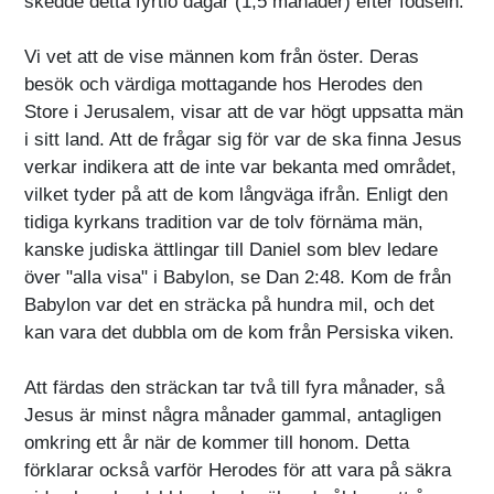
skedde detta fyrtio dagar (1,5 månader) efter födseln.
Vi vet att de vise männen kom från öster. Deras
besök och värdiga mottagande hos Herodes den
Store i Jerusalem, visar att de var högt uppsatta män
i sitt land. Att de frågar sig för var de ska finna Jesus
verkar indikera att de inte var bekanta med området,
vilket tyder på att de kom långväga ifrån. Enligt den
tidiga kyrkans tradition var de tolv förnäma män,
kanske judiska ättlingar till Daniel som blev ledare
över "alla visa" i Babylon, se Dan 2:48. Kom de från
Babylon var det en sträcka på hundra mil, och det
kan vara det dubbla om de kom från Persiska viken.
Att färdas den sträckan tar två till fyra månader, så
Jesus är minst några månader gammal, antagligen
omkring ett år när de kommer till honom. Detta
förklarar också varför Herodes för att vara på säkra