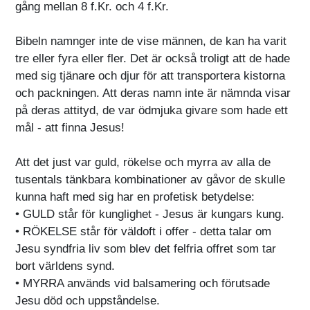
gång mellan 8 f.Kr. och 4 f.Kr.
Bibeln namnger inte de vise männen, de kan ha varit
tre eller fyra eller fler. Det är också troligt att de hade
med sig tjänare och djur för att transportera kistorna
och packningen. Att deras namn inte är nämnda visar
på deras attityd, de var ödmjuka givare som hade ett
mål - att finna Jesus!
Att det just var guld, rökelse och myrra av alla de
tusentals tänkbara kombinationer av gåvor de skulle
kunna haft med sig har en profetisk betydelse:
• GULD står för kunglighet - Jesus är kungars kung.
• RÖKELSE står för väldoft i offer - detta talar om
Jesu syndfria liv som blev det felfria offret som tar
bort världens synd.
• MYRRA används vid balsamering och förutsade
Jesu död och uppståndelse.