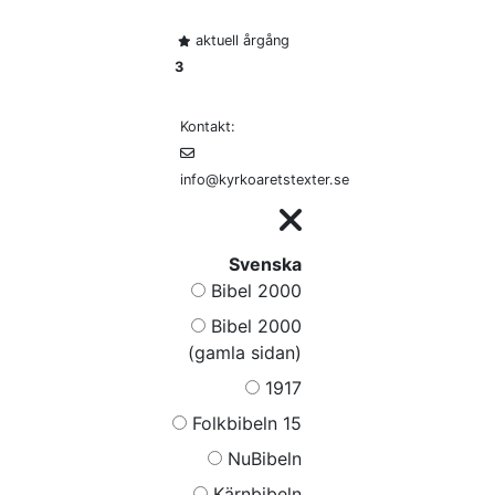
aktuell årgång
3
Kontakt:
info@kyrkoaretstexter.se
Svenska
Bibel 2000
Bibel 2000
(gamla sidan)
1917
Folkbibeln 15
NuBibeln
Kärnbibeln