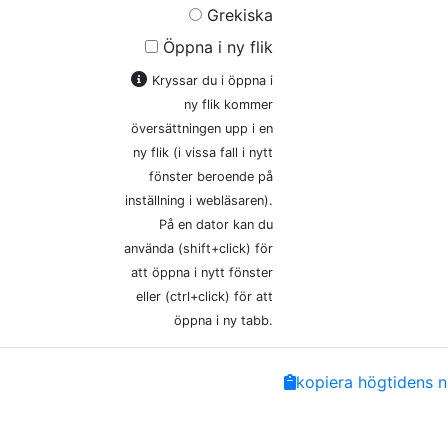
Grekiska
Öppna i ny flik
Kryssar du i öppna i
ny flik kommer
översättningen upp i en
ny flik (i vissa fall i nytt
fönster beroende på
inställning i webläsaren).
På en dator kan du
använda (shift+click) för
att öppna i nytt fönster
eller (ctrl+click) för att
öppna i ny tabb.
Share
Facebook
Twitter
Email
Copy
kopiera högtidens n
Link