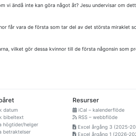
som vi ändå inte kan göra något åt? Jesu undervisar om dett
r får vara de första som tar del av det största miraklet som
rna, vilket gör dessa kvinnor till de första någonsin som p
oåret
Resurser
k datum
iCal – kalenderflöde
 bibeltext
RSS – webbflöde
a högtider/helger
Excel årgång 3 (2025-20
a betraktelser
Excel årgång 1 (2026-20