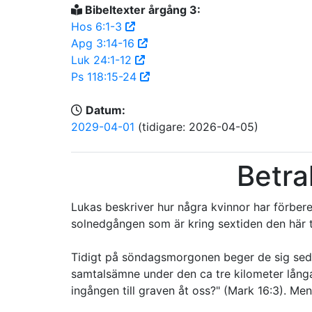
Bibeltexter årgång 3:
Hos 6:1-3
Apg 3:14-16
Luk 24:1-12
Ps 118:15-24
Datum:
2029-04-01
(tidigare: 2026-04-05)
Betra
Lukas beskriver hur några kvinnor har förbere
solnedgången som är kring sextiden den här t
Tidigt på söndagsmorgonen beger de sig sedan 
samtalsämne under den ca tre kilometer långa
ingången till graven åt oss?" (Mark 16:3). Me