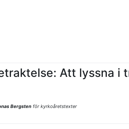
etraktelse: Att lyssna i t
onas Bergsten
för kyrkoåretstexter