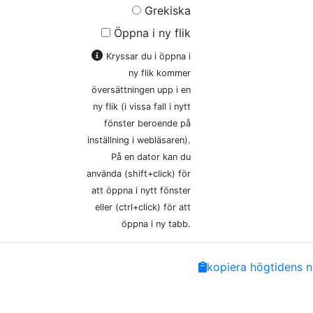
Grekiska
Öppna i ny flik
Kryssar du i öppna i
ny flik kommer
översättningen upp i en
ny flik (i vissa fall i nytt
fönster beroende på
inställning i webläsaren).
På en dator kan du
använda (shift+click) för
att öppna i nytt fönster
eller (ctrl+click) för att
öppna i ny tabb.
Share
Facebook
Twitter
Email
Copy
kopiera högtidens n
Link