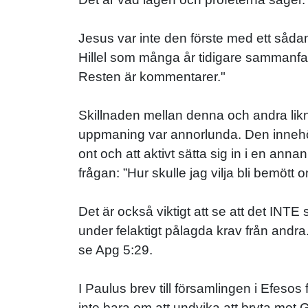
Jesus var inte den förste med ett sådan
Hillel som många år tidigare sammanfatt
Resten är kommentarer."
Skillnaden mellan denna och andra likn
uppmaning var annorlunda. Den innehöll
ont och att aktivt sätta sig in i en ann
frågan: ”Hur skulle jag vilja bli bemött 
Det är också viktigt att se att det INTE
under felaktigt pålagda krav från andra
se Apg 5:29.
I Paulus brev till församlingen i Efeso
inte bara om att undvika att bryta mot G