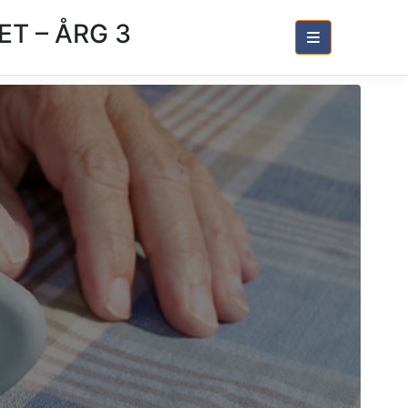
T – ÅRG 3