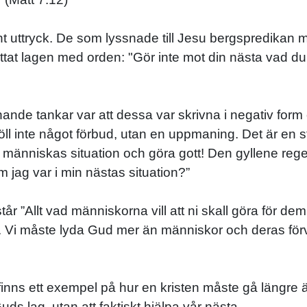
t uttryck. De som lyssnade till Jesu bergspredikan m
at lagen med orden: "Gör inte mot din nästa vad du s
ande tankar var att dessa var skrivna i negativ form
 inte något förbud, utan en uppmaning. Det är en sto
an människas situation och göra gott! Den gyllene rege
om jag var i min nästas situation?”
 står ”Allt vad människorna vill att ni skall göra för 
. Vi måste lyda Gud mer än människor och deras förvä
s finns ett exempel på hur en kristen måste gå längre 
uds lag, utan att faktiskt hjälpa vår nästa.