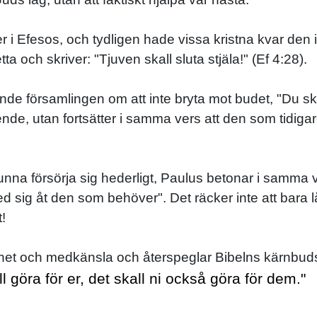
 i Efesos, och tydligen hade vissa kristna kvar den ins
ta och skriver: "Tjuven skall sluta stjäla!" (Ef 4:28).
de församlingen om att inte bryta mot budet, "Du ska
e, utan fortsätter i samma vers att den som tidigare 
unna försörja sig hederligt, Paulus betonar i samma v
d sig åt den som behöver". Det räcker inte att bara låt
!
het och medkänsla och återspeglar Bibelns kärnbud
ll göra för er, det skall ni också göra för dem."