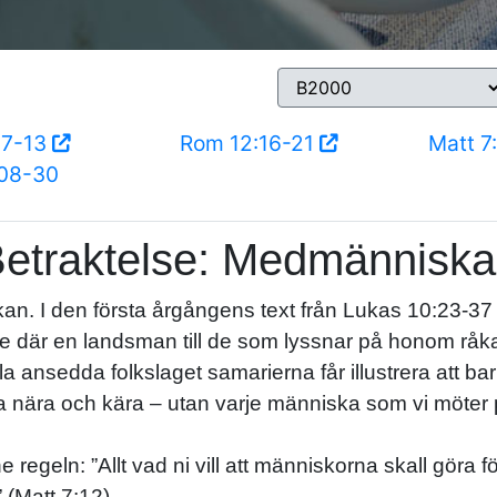
:7-13
Rom 12:16-21
Matt 7
08-30
etraktelse: Medmännisk
. I den första årgångens text från Lukas 10:23-37
lse där en landsman till de som lyssnar på honom råk
a ansedda folkslaget samarierna får illustrera att ba
ra nära och kära – utan varje människa som vi möter 
egeln: ”Allt vad ni vill att människorna skall göra fö
 (Matt 7:12)