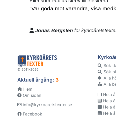
Eller som Paulus skrev till efesierna:
"Var goda mot varandra, visa medkän
Jonas Bergsten
för kyrkoåretstexte
Kyrkoå
Sök d
© 2011-2026
Sök bi
Alla h
Aktuell årgång:
3
Alla b
Hem
Hela å
Om sidan
Hela å
info@kyrkoaretstexter.se
Hela å
Hela å
Facebook