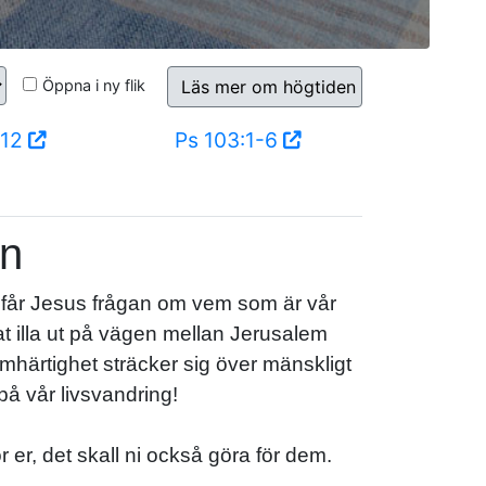
Öppna i ny flik
Läs mer om högtiden
:12
Ps 103:1-6
an
 får Jesus frågan om vem som är vår
at illa ut på vägen mellan Jerusalem
rmhärtighet sträcker sig över mänskligt
på vår livsvandring!
r er, det skall ni också göra för dem.