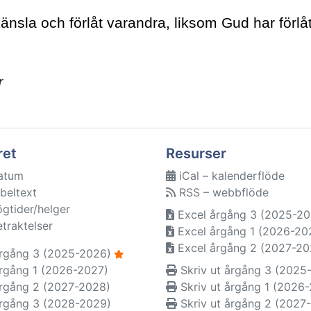
sla och förlåt varandra, liksom Gud har förlåtit
r
ret
Resurser
atum
iCal – kalenderflöde
beltext
RSS – webbflöde
ögtider/helger
Excel årgång 3 (2025-20
etraktelser
Excel årgång 1 (2026-20
Excel årgång 2 (2027-20
rgång 3 (2025-2026)
rgång 1 (2026-2027)
Skriv ut årgång 3 (2025
rgång 2 (2027-2028)
Skriv ut årgång 1 (2026
rgång 3 (2028-2029)
Skriv ut årgång 2 (2027