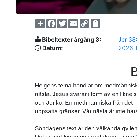
Share
Facebook
Twitter
Email
Copy
Link
Bibeltexter årgång 3:
Jer 38
Datum:
2026-
B
Helgens tema handlar om medmänniskan
nästa. Jesus svarar i form av en likne
och Jeriko. En medmänniska från det ill
uppsatta gränser. Vår nästa är inte ba
Söndagens text är den välkända gyllene r
Det är vad lagen och profeterna säger.”