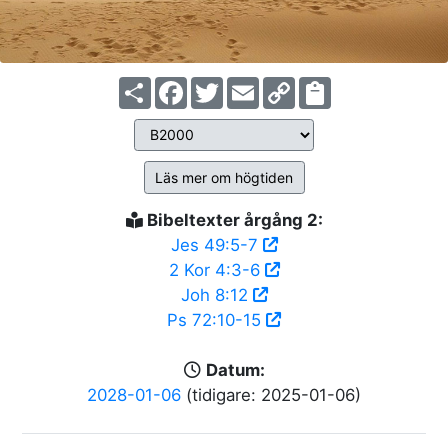
Share
Facebook
Twitter
Email
Copy
Link
Läs mer om högtiden
Bibeltexter årgång 2:
Jes 49:5-7
2 Kor 4:3-6
Joh 8:12
Ps 72:10-15
Datum:
2028-01-06
(tidigare: 2025-01-06)