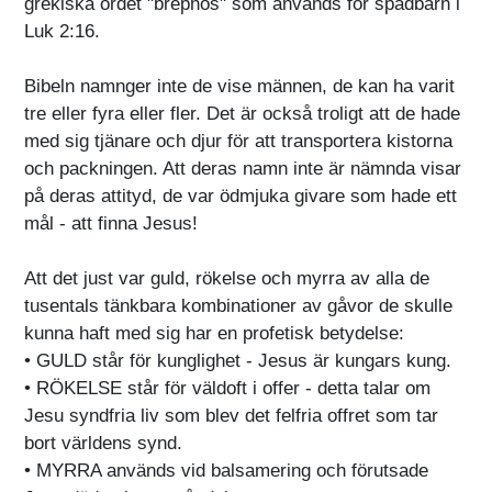
grekiska ordet "brephos" som används för spädbarn i
Luk 2:16.
Bibeln namnger inte de vise männen, de kan ha varit
tre eller fyra eller fler. Det är också troligt att de hade
med sig tjänare och djur för att transportera kistorna
och packningen. Att deras namn inte är nämnda visar
på deras attityd, de var ödmjuka givare som hade ett
mål - att finna Jesus!
Att det just var guld, rökelse och myrra av alla de
tusentals tänkbara kombinationer av gåvor de skulle
kunna haft med sig har en profetisk betydelse:
• GULD står för kunglighet - Jesus är kungars kung.
• RÖKELSE står för väldoft i offer - detta talar om
Jesu syndfria liv som blev det felfria offret som tar
bort världens synd.
• MYRRA används vid balsamering och förutsade