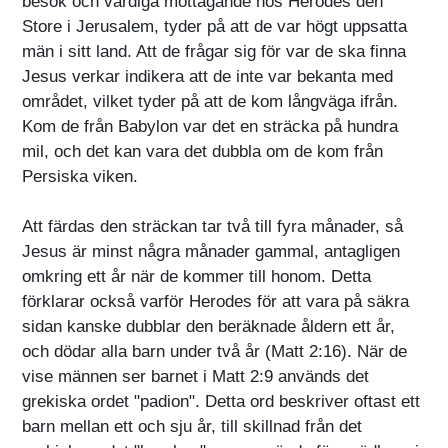
besök och värdiga mottagande hos Herodes den
Store i Jerusalem, tyder på att de var högt uppsatta
män i sitt land. Att de frågar sig för var de ska finna
Jesus verkar indikera att de inte var bekanta med
området, vilket tyder på att de kom långväga ifrån.
Kom de från Babylon var det en sträcka på hundra
mil, och det kan vara det dubbla om de kom från
Persiska viken.
Att färdas den sträckan tar två till fyra månader, så
Jesus är minst några månader gammal, antagligen
omkring ett år när de kommer till honom. Detta
förklarar också varför Herodes för att vara på säkra
sidan kanske dubblar den beräknade åldern ett år,
och dödar alla barn under två år (Matt 2:16). När de
vise männen ser barnet i Matt 2:9 används det
grekiska ordet "padion". Detta ord beskriver oftast ett
barn mellan ett och sju år, till skillnad från det