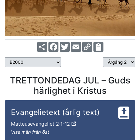
Share
Facebook
Twitter
Email
Copy
Link
TRETTONDEDAG JUL – Guds
härlighet i Kristus
Evangelietext (årlig text)
Matteusevangeliet 2:1-12
Visa män från öst