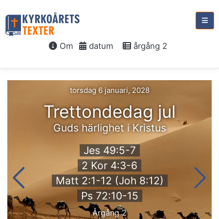
Om
datum
årgång 2
torsdag 6 januari, 2028
Trettondedag jul
Guds härlighet i Kristus
Jes 49:5-7
2 Kor 4:3-6
Matt 2:1-12 (Joh 8:12)
Ps 72:10-15
Årgång 2