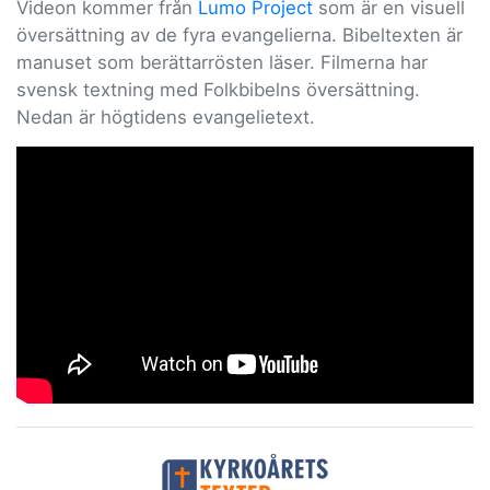
Videon kommer från
Lumo Project
som är en visuell
översättning av de fyra evangelierna. Bibeltexten är
manuset som berättarrösten läser. Filmerna har
svensk textning med Folkbibelns översättning.
Nedan är högtidens evangelietext.