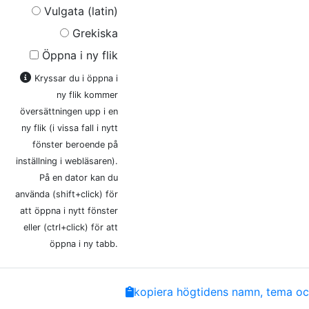
Vulgata (latin)
Grekiska
Öppna i ny flik
Kryssar du i öppna i
ny flik kommer
översättningen upp i en
ny flik (i vissa fall i nytt
fönster beroende på
inställning i webläsaren).
På en dator kan du
använda (shift+click) för
att öppna i nytt fönster
eller (ctrl+click) för att
öppna i ny tabb.
Share
Facebook
Twitter
Email
Copy
kopiera högtidens namn, tema och
Link