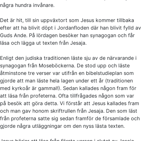
några hundra invånare.
Det är hit, till sin uppväxtort som Jesus kommer tillbaka
efter att ha blivit döpt i Jordanfloden där han blivit fylld av
Guds Ande. På lördagen besöker han synagogan och får
läsa och lägga ut texten från Jesaja.
Enligt den judiska traditionen läste sju av de närvarande i
synagogan från Moseböckerna. De stod upp och läste
åtminstone tre verser var utifrån en bibelstudieplan som
gjorde att man läste hela lagen under ett år (traditionen
med kyrkoår är gammal!). Sedan kallades någon fram för
att läsa från profeterna. Ofta tillfrågades någon som var
på besök att göra detta. Vi förstår att Jesus kallades fram
och man gav honom skriftrullen från Jesaja. Den som läst
från profeterna satte sig sedan framför de församlade och
gjorde några utläggningar om den nyss lästa texten.
Jesus börjar att läsa från första versen i slutet av Jesaja