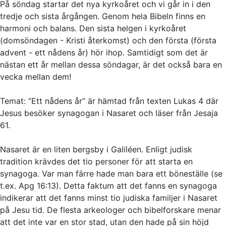
På söndag startar det nya kyrkoåret och vi går in i den
tredje och sista årgången. Genom hela Bibeln finns en
harmoni och balans. Den sista helgen i kyrkoåret
(domsöndagen - Kristi återkomst) och den första (första
advent - ett nådens år) hör ihop. Samtidigt som det är
nästan ett år mellan dessa söndagar, är det också bara en
vecka mellan dem!
Temat: ”Ett nådens år” är hämtad från texten Lukas 4 där
Jesus besöker synagogan i Nasaret och läser från Jesaja
61.
Nasaret är en liten bergsby i Galiléen. Enligt judisk
tradition krävdes det tio personer för att starta en
synagoga. Var man färre hade man bara ett böneställe (se
t.ex. Apg 16:13). Detta faktum att det fanns en synagoga
indikerar att det fanns minst tio judiska familjer i Nasaret
på Jesu tid. De flesta arkeologer och bibelforskare menar
att det inte var en stor stad, utan den hade på sin höjd