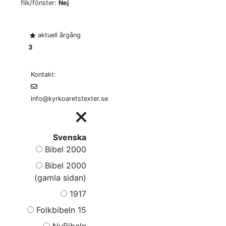
flik/fönster:
Nej
aktuell årgång
3
Kontakt:
info@kyrkoaretstexter.se
Svenska
Bibel 2000
Bibel 2000
(gamla sidan)
1917
Folkbibeln 15
NuBibeln