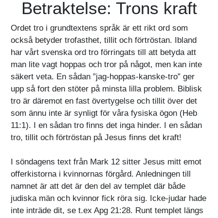
Betraktelse: Trons kraft
Ordet tro i grundtextens språk är ett rikt ord som
också betyder trofasthet, tillit och förtröstan. Ibland
har vårt svenska ord tro förringats till att betyda att
man lite vagt hoppas och tror på något, men kan inte
säkert veta. En sådan ”jag-hoppas-kanske-tro” ger
upp så fort den stöter på minsta lilla problem. Biblisk
tro är däremot en fast övertygelse och tillit över det
som ännu inte är synligt för våra fysiska ögon (Heb
11:1). I en sådan tro finns det inga hinder. I en sådan
tro, tillit och förtröstan på Jesus finns det kraft!
I söndagens text från Mark 12 sitter Jesus mitt emot
offerkistorna i kvinnornas förgård. Anledningen till
namnet är att det är den del av templet där både
judiska män och kvinnor fick röra sig. Icke-judar hade
inte inträde dit, se t.ex Apg 21:28. Runt templet längs