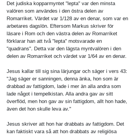
Det judiska kopparmyntet "lepta" var den minsta
valören som användes i den östra delen av
Romarriket. Värdet var 1/128 av en denar, som var en
arbetares dagslön. Eftersom Markus skriver för
läsare i Rom och den västra delen av Romarriket
förklarar han att två "lepta" motsvarade en
"quadrans". Detta var den lägsta myntvalören i den
delen av Romarriket och värdet var 1/64 av en denar.
Jesus kallar till sig sina lärjungar och säger i vers 43:
"Jag säger er sanningen, denna änka, hon som är
drabbad av fattigdom, lade i mer än alla andra som
lade något i tempelkistan. Alla andra gav av sitt
överflöd, men hon gav av sin fattigdom, allt hon hade,
även det hon skulle leva av."
Jesus skriver att hon har drabbats av fattigdom. Det
kan faktiskt vara så att hon drabbats av religiösa