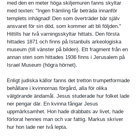
med den en meter höga skiljemuren fanns skyltar
med texten: "Ingen främling får beträda innanför
templets inhägnad! Den som överträder bär själv
ansvaret för sin död, som kommer att bli följden."
Hittills har två varningsskyltar hittats. Den första
hittades 1871 och finns på Istanbuls arkeologiska
museum (till vänster på bilden). Ett fragment från en
annan sten som hittades 1936 finns i Jerusalem på
Israel Museum (högra hörnet).
Enligt judiska källor fanns det tretton trumpetformade
behållare i kvinnornas förgård, alla för olika
välgörande ändamål. Jesus studerade hur folket lade
ner pengar där. En kvinna fångar Jesus
uppmärksamhet. Hon hade drabbats av livet, hade
förlorat hennes man och var fattig. Markus skriver
hur hon lade ner två lepta.