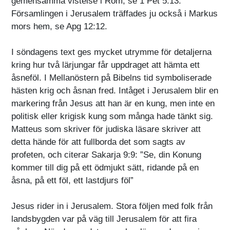
gemensamma vistelse i Rom, se 1 Pet 5:13.
Församlingen i Jerusalem träffades ju också i Markus
mors hem, se Apg 12:12.
I söndagens text ges mycket utrymme för detaljerna
kring hur två lärjungar får uppdraget att hämta ett
åsneföl. I Mellanöstern på Bibelns tid symboliserade
hästen krig och åsnan fred. Intåget i Jerusalem blir en
markering från Jesus att han är en kung, men inte en
politisk eller krigisk kung som många hade tänkt sig.
Matteus som skriver för judiska läsare skriver att
detta hände för att fullborda det som sagts av
profeten, och citerar Sakarja 9:9: ”Se, din Konung
kommer till dig på ett ödmjukt sätt, ridande på en
åsna, på ett föl, ett lastdjurs föl”
Jesus rider in i Jerusalem. Stora följen med folk från
landsbygden var på väg till Jerusalem för att fira