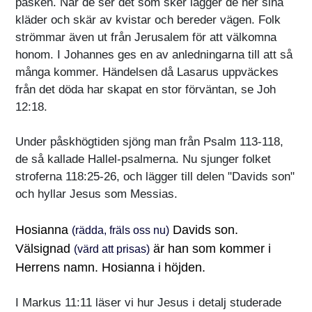
påsken. När de ser det som sker lägger de ner sina
kläder och skär av kvistar och bereder vägen. Folk
strömmar även ut från Jerusalem för att välkomna
honom. I Johannes ges en av anledningarna till att så
många kommer. Händelsen då Lasarus uppväckes
från det döda har skapat en stor förväntan, se Joh
12:18.
Under påskhögtiden sjöng man från Psalm 113-118,
de så kallade Hallel-psalmerna. Nu sjunger folket
stroferna 118:25-26, och lägger till delen "Davids son"
och hyllar Jesus som Messias.
Hosianna
Davids son.
(rädda, fräls oss nu)
Välsignad
är han som kommer i
(värd att prisas)
Herrens namn. Hosianna i höjden.
I Markus 11:11 läser vi hur Jesus i detalj studerade