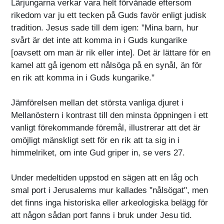
Lärjungarna verkar vara helt förvånade eftersom
rikedom var ju ett tecken på Guds favör enligt judisk
tradition. Jesus sade till dem igen: "Mina barn, hur
svårt är det inte att komma in i Guds kungarike
[oavsett om man är rik eller inte]. Det är lättare för en
kamel att gå igenom ett nålsöga på en synål, än för
en rik att komma in i Guds kungarike."
Jämförelsen mellan det största vanliga djuret i
Mellanöstern i kontrast till den minsta öppningen i ett
vanligt förekommande föremål, illustrerar att det är
omöjligt mänskligt sett för en rik att ta sig in i
himmelriket, om inte Gud griper in, se vers 27.
Under medeltiden uppstod en sägen att en låg och
smal port i Jerusalems mur kallades "nålsögat", men
det finns inga historiska eller arkeologiska belägg för
att någon sådan port fanns i bruk under Jesu tid.