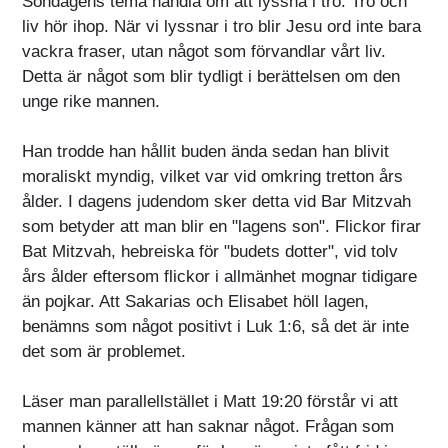
Söndagens tema handla om att lyssna i tro. Tro och
liv hör ihop. När vi lyssnar i tro blir Jesu ord inte bara
vackra fraser, utan något som förvandlar vårt liv.
Detta är något som blir tydligt i berättelsen om den
unge rike mannen.
Han trodde han hållit buden ända sedan han blivit
moraliskt myndig, vilket var vid omkring tretton års
ålder. I dagens judendom sker detta vid Bar Mitzvah
som betyder att man blir en "lagens son". Flickor firar
Bat Mitzvah, hebreiska för "budets dotter", vid tolv
års ålder eftersom flickor i allmänhet mognar tidigare
än pojkar. Att Sakarias och Elisabet höll lagen,
benämns som något positivt i Luk 1:6, så det är inte
det som är problemet.
Läser man parallellstället i Matt 19:20 förstår vi att
mannen känner att han saknar något. Frågan som