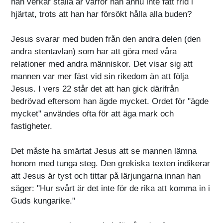
han verkar ställa är varför han ännu inte fått frid i
hjärtat, trots att han har försökt hålla alla buden?
Jesus svarar med buden från den andra delen (den
andra stentavlan) som har att göra med våra
relationer med andra människor. Det visar sig att
mannen var mer fäst vid sin rikedom än att följa
Jesus. I vers 22 står det att han gick därifrån
bedrövad eftersom han ägde mycket. Ordet för "ägde
mycket" användes ofta för att äga mark och
fastigheter.
Det måste ha smärtat Jesus att se mannen lämna
honom med tunga steg. Den grekiska texten indikerar
att Jesus är tyst och tittar på lärjungarna innan han
säger: "Hur svårt är det inte för de rika att komma in i
Guds kungarike."