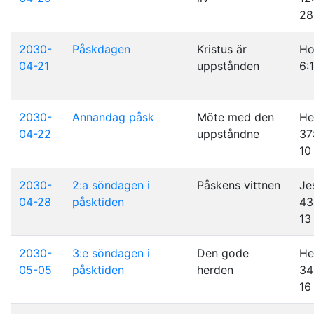
28
2030-
Påskdagen
Kristus är
Ho
04-21
uppstånden
6:
2030-
Annandag påsk
Möte med den
He
04-22
uppståndne
37
10
2030-
2:a söndagen i
Påskens vittnen
Je
04-28
påsktiden
43
13
2030-
3:e söndagen i
Den gode
He
05-05
påsktiden
herden
34
16