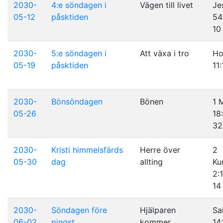
2030-
4:e söndagen i
Vägen till livet
Je
05-12
påsktiden
54
10
2030-
5:e söndagen i
Att växa i tro
Ho
05-19
påsktiden
11:
2030-
Bönsöndagen
Bönen
1 
05-26
18
32
2030-
Kristi himmelsfärds
Herre över
2
05-30
dag
allting
Ku
2:1
14
2030-
Söndagen före
Hjälparen
Sa
06-02
pingst
kommer
14