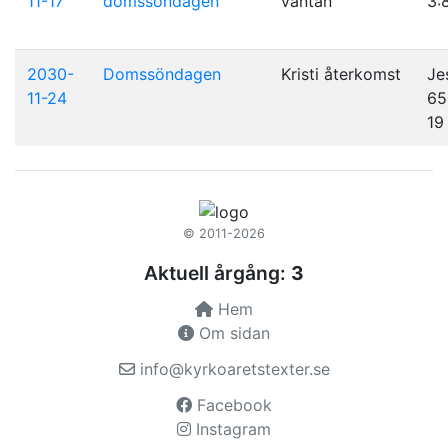
11-17
domssöndagen
väntan
3:
2030-
Domssöndagen
Kristi återkomst
Je
11-24
65
19
© 2011-2026
Aktuell årgång:
3
Hem
Om sidan
info@kyrkoaretstexter.se
Facebook
Instagram