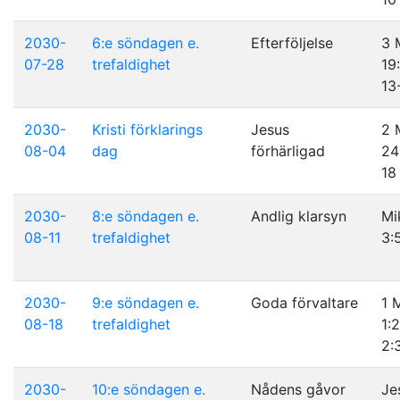
2030-
6:e söndagen e.
Efterföljelse
3 
07-28
trefaldighet
19:
13
2030-
Kristi förklarings
Jesus
2 
08-04
dag
förhärligad
24
18
2030-
8:e söndagen e.
Andlig klarsyn
Mi
08-11
trefaldighet
3:
2030-
9:e söndagen e.
Goda förvaltare
1 
08-18
trefaldighet
1:
2:
2030-
10:e söndagen e.
Nådens gåvor
Je