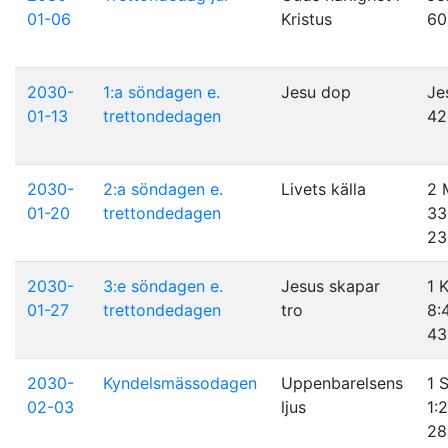
01-06
Kristus
60
2030-
1:a söndagen e.
Jesu dop
Je
01-13
trettondedagen
42
2030-
2:a söndagen e.
Livets källa
2 
01-20
trettondedagen
33
23
2030-
3:e söndagen e.
Jesus skapar
1 
01-27
trettondedagen
tro
8:
43
2030-
Kyndelsmässodagen
Uppenbarelsens
1 
02-03
ljus
1:2
28