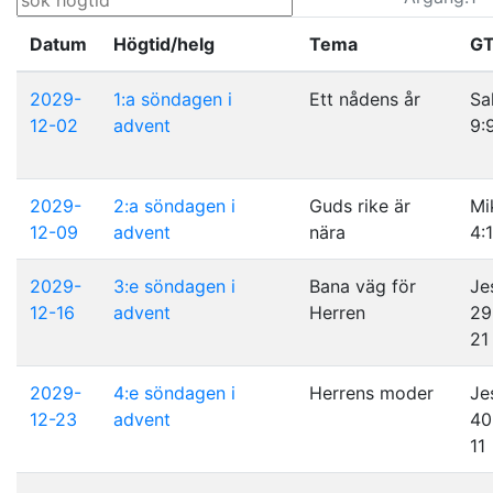
Datum
Högtid/helg
Tema
G
2029-
1:a söndagen i
Ett nådens år
Sa
12-02
advent
9:
2029-
2:a söndagen i
Guds rike är
Mi
12-09
advent
nära
4:
2029-
3:e söndagen i
Bana väg för
Je
12-16
advent
Herren
29
21
2029-
4:e söndagen i
Herrens moder
Je
12-23
advent
40
11