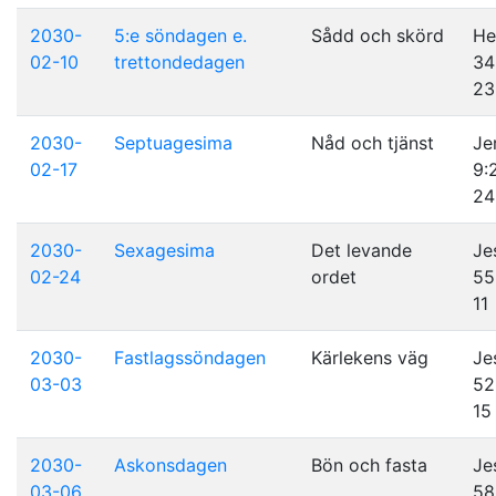
2030-
5:e söndagen e.
Sådd och skörd
He
02-10
trettondedagen
34
23
2030-
Septuagesima
Nåd och tjänst
Je
02-17
9:
24
2030-
Sexagesima
Det levande
Je
02-24
ordet
55
11
2030-
Fastlagssöndagen
Kärlekens väg
Je
03-03
52
15
2030-
Askonsdagen
Bön och fasta
Je
03-06
58