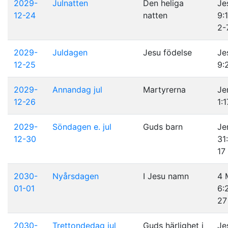
2029-
Julnatten
Den heliga
Je
12-24
natten
9:1
2-
2029-
Juldagen
Jesu födelse
Je
12-25
9:
2029-
Annandag jul
Martyrerna
Je
12-26
1:
2029-
Söndagen e. jul
Guds barn
Je
12-30
31
17
2030-
Nyårsdagen
I Jesu namn
4 
01-01
6:
27
2030-
Trettondedag jul
Guds härlighet i
Je