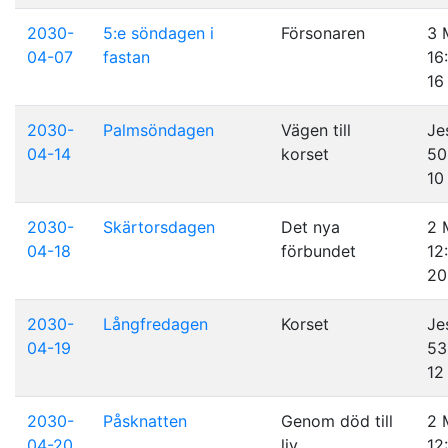
2030-
5:e söndagen i
Försonaren
3 
04-07
fastan
16
16
2030-
Palmsöndagen
Vägen till
Je
04-14
korset
50
10
2030-
Skärtorsdagen
Det nya
2 
04-18
förbundet
12
20
2030-
Långfredagen
Korset
Je
04-19
53
12
2030-
Påsknatten
Genom död till
2 
04-20
liv
12