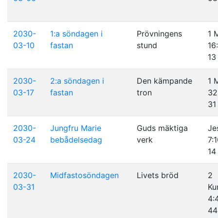
2030-
1:a söndagen i
Prövningens
1 
03-10
fastan
stund
16:
13
2030-
2:a söndagen i
Den kämpande
1 
03-17
fastan
tron
32
31
2030-
Jungfru Marie
Guds mäktiga
Je
03-24
bebådelsedag
verk
7:
14
2030-
Midfastosöndagen
Livets bröd
2
03-31
Ku
4:
44