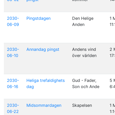
2030-
Pingstdagen
Den Helige
1 
06-09
Anden
11:
2030-
Annandag pingst
Andens vind
2 
06-10
över världen
17:
2030-
Heliga trefaldighets
Gud - Fader,
5 
06-16
dag
Son och Ande
6:
2030-
Midsommardagen
Skapelsen
1 
06-22
1:1