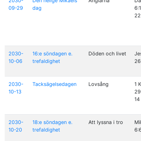
2030-
Den helige Mikaels
Änglarna
Da
09-29
dag
6:
22
2030-
16:e söndagen e.
Döden och livet
Je
10-06
trefaldighet
26
2030-
Tacksägelsedagen
Lovsång
1 
10-13
29
14
2030-
18:e söndagen e.
Att lyssna i tro
Mi
10-20
trefaldighet
6: