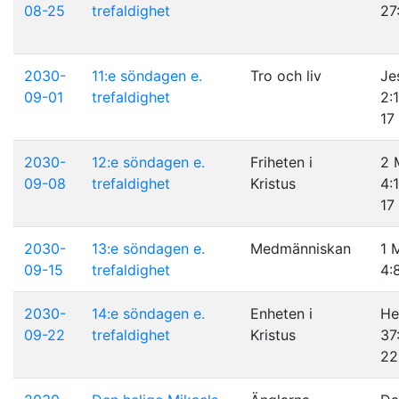
08-25
trefaldighet
27
2030-
11:e söndagen e.
Tro och liv
Je
09-01
trefaldighet
2:
17
2030-
12:e söndagen e.
Friheten i
2 
09-08
trefaldighet
Kristus
4:
17
2030-
13:e söndagen e.
Medmänniskan
1 
09-15
trefaldighet
4:
2030-
14:e söndagen e.
Enheten i
He
09-22
trefaldighet
Kristus
37
22