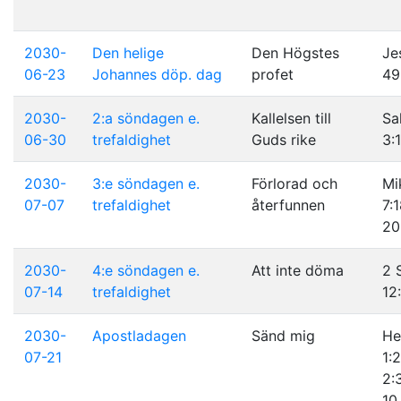
2030-
Den helige
Den Högstes
Je
06-23
Johannes döp. dag
profet
49
2030-
2:a söndagen e.
Kallelsen till
Sa
06-30
trefaldighet
Guds rike
3:
2030-
3:e söndagen e.
Förlorad och
Mi
07-07
trefaldighet
återfunnen
7:
20
2030-
4:e söndagen e.
Att inte döma
2 
07-14
trefaldighet
12
2030-
Apostladagen
Sänd mig
He
07-21
1:
2:
10