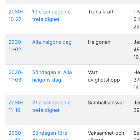
2030-
19:e söndagen e.
Trons kraft
1 
10-27
trefaldighet
6:
22
2030-
Alla helgons dag
Helgonen
Je
11-02
49
10
2030-
Söndagen e. Alla
Vårt
He
11-03
helgons dag
evighetshopp
37
14
2030-
21:a söndagen e.
Samhällsansvar
Je
11-10
trefaldighet
29
2030-
Söndagen före
Vaksamhet och
Se