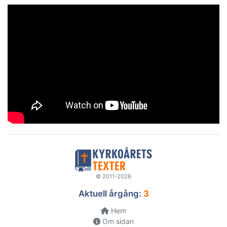
© 2011-2026
Aktuell årgång:
3
Hem
Om sidan