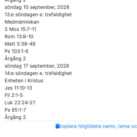
söndag 10 september, 2028
13:e söndagen e. trefaldighet
Medmänniskan
5 Mos 15:7-11
Rom 13:8-10
Matt 5:38-48
Ps 103:1-6
Årgång 2
söndag 17 september, 2028
14:e söndagen e. trefaldighet
Enheten i Kristus
Jes 11:10-13
Fil 2:1-5
Luk 22:24-27
Ps 95:1-7
Årgång 2
Share
Facebook
Twitter
Email
Copy
kopiera högtidens namn, tema och
Link