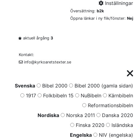
Inställningar
Översättning:
b2k
Öppna länkar i ny flik/fönster:
Nej
aktuell årgång
3
Kontakt:
info@kyrkoaretstexter.se
Svenska
Bibel 2000
Bibel 2000 (gamla sidan)
1917
Folkbibeln 15
NuBibeln
Kärnbibeln
Reformationsbibeln
Nordiska
Norska 2011
Danska 2020
Finska 2020
Isländska
Engelska
NIV (engelska)