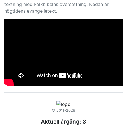
textning med Folkbibelns översättning. Nedan är
högtidens evangelietext.
© 2011-2026
Aktuell årgång:
3