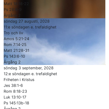
Matt 18:18-22
Ps 28:6-9
Årgång 2
söndag 27 augusti, 2028
11:e söndagen e. trefaldighet
Tro och liv
Amos 5:21-24
Rom 7:14-25
Matt 21:28-31
Ps 143:6-10
Årgång 2
söndag 3 september, 2028
12:e söndagen e. trefaldighet
Friheten i Kristus
Jes 38:1-6
Rom 8:18-23
Luk 13:10-17
Ps 145:13b-18
Årgång 2