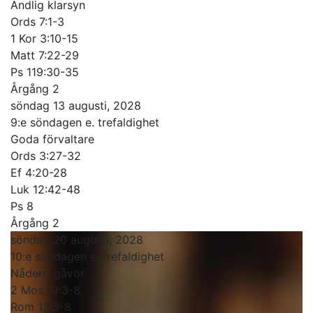
Andlig klarsyn
Ords 7:1-3
1 Kor 3:10-15
Matt 7:22-29
Ps 119:30-35
Årgång 2
söndag 13 augusti, 2028
9:e söndagen e. trefaldighet
Goda förvaltare
Ords 3:27-32
Ef 4:20-28
Luk 12:42-48
Ps 8
Årgång 2
söndag 20 augusti, 2028
10:e söndagen e. trefaldighet
Nådens gåvor
2 Mos 19:3-8
Rom 12:3-8