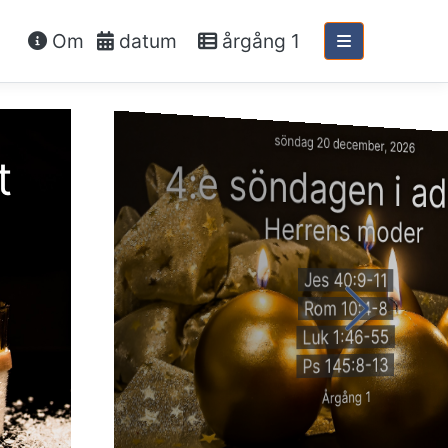
Om
datum
årgång 1
söndag 20 december, 2026
t
4:e söndagen i ad
Herrens moder
Jes 40:9-11
Rom 10:4-8
Luk 1:46-55
Ps 145:8-13
Årgång 1