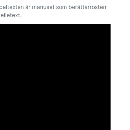
ibeltexten är manuset som berättarrösten
elietext.