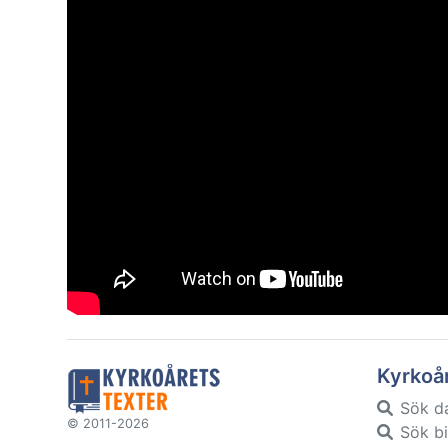
Kyrkoå
Sök d
© 2011-2026
Sök bi