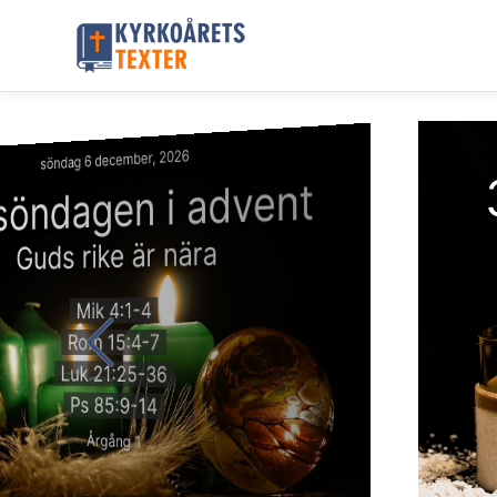
söndag 6 december, 2026
 söndagen i advent
Guds rike är nära
Mik 4:1-4
Rom 15:4-7
Luk 21:25-36
Ps 85:9-14
Årgång 1