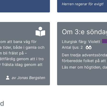
Herren regerar för evigt!
Om 3:e söndag
 om att bana väg för
Liturgisk färg: Violett
 tider, både i gamla och
Antal ljus: 2
 bli frälst på –
Den tredje adventssönd
ttfärdig genom att i tro
förberedde folket på att
ir frälsta idag genom att
Läs mer om högtiden, da
av Jonas Bergsten
ad