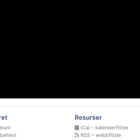
ret
Resurser
atum
iCal – kalenderflöde
beltext
RSS – webbflöde