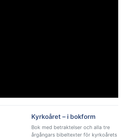
Kyrkoåret – i bokform
Bok med betraktelser och alla tre
årgångars bibeltexter för kyrkoårets