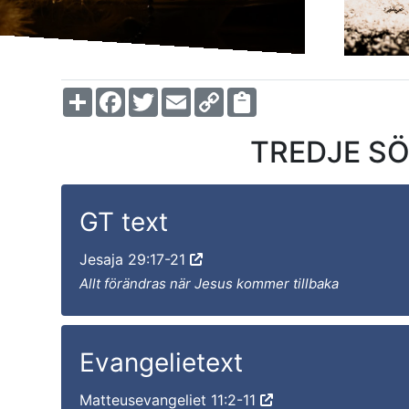
Share
Facebook
Twitter
Email
Copy
Link
TREDJE SÖN
GT text
Jesaja 29:17-21
Allt förändras när Jesus kommer tillbaka
Evangelietext
Matteusevangeliet 11:2-11