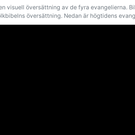
n visuell översättning av de fyra evangelierna. B
olkbibelns översättning. Nedan är högtidens evang