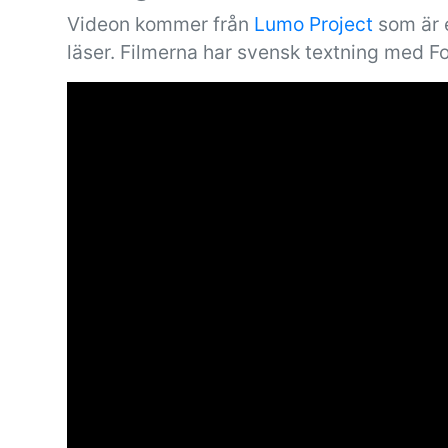
Videon kommer från
Lumo Project
som är e
läser. Filmerna har svensk textning med F