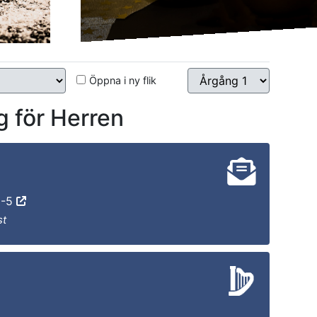
Öppna i ny flik
 för Herren
:1-5
st