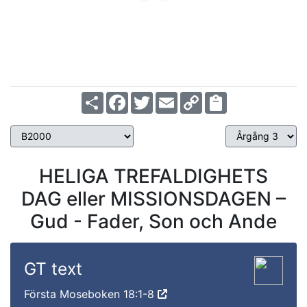
Share
Facebook
Twitter
Email
Copy
Link
HELIGA TREFALDIGHETS
DAG eller MISSIONSDAGEN –
Gud - Fader, Son och Ande
GT text
Första Moseboken 18:1-8