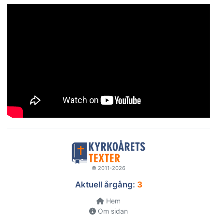
© 2011-2026
Aktuell årgång:
3
Hem
Om sidan