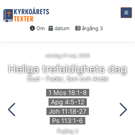
Om
datum
årgång 3
söndag 31 maj, 2026
Heliga trefaldighets dag
Gud - Fader, Son och Ande
1 Mos 18:1-8
Apg 4:5-12
Joh 11:18-27
Ps 113:1-6
Årgång 3