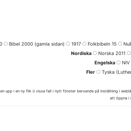
0
Bibel 2000 (gamla sidan)
1917
Folkbibeln 15
NuB
Nordiska
Norska 2011
Engelska
NIV 
Fler
Tyska (Luther
n upp i en ny flik (i vissa fall i nytt fönster beroende på inställning i web
att öppna i 