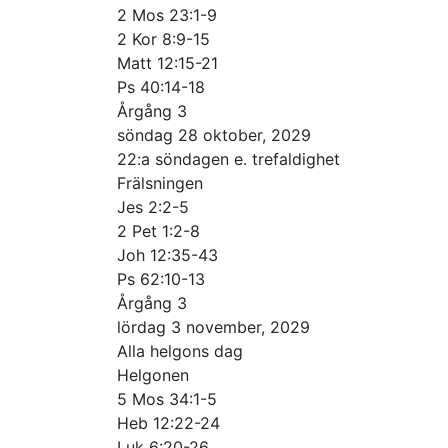
2 Mos 23:1-9
2 Kor 8:9-15
Matt 12:15-21
Ps 40:14-18
Årgång 3
söndag 28 oktober, 2029
22:a söndagen e. trefaldighet
Frälsningen
Jes 2:2-5
2 Pet 1:2-8
Joh 12:35-43
Ps 62:10-13
Årgång 3
lördag 3 november, 2029
Alla helgons dag
Helgonen
5 Mos 34:1-5
Heb 12:22-24
Luk 6:20-26