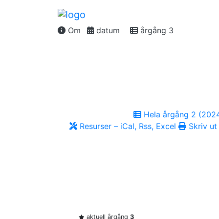
Om
datum
årgång 3
Hela årgång 2 (202
Resurser – iCal, Rss, Excel
Skriv ut
aktuell årgång
3