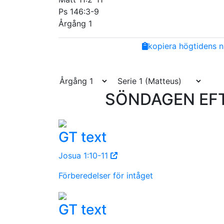
Ps 146:3-9
Årgång 1
Share
Facebook
Twitter
Email
Copy
kopiera högtidens n
Link
SÖNDAGEN EFTE
GT text
Josua 1:10-11
Förberedelser för intåget
GT text