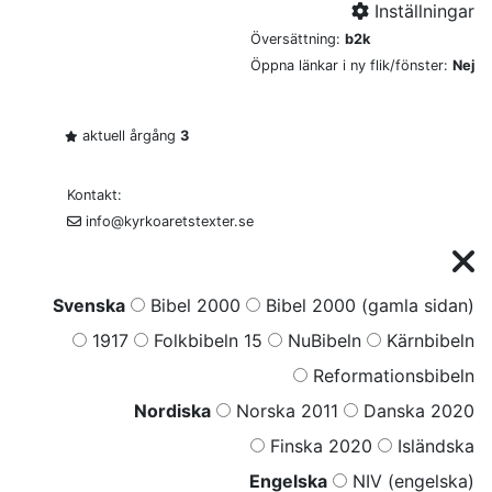
Inställningar
Översättning:
b2k
Öppna länkar i ny flik/fönster:
Nej
aktuell årgång
3
Kontakt:
info@kyrkoaretstexter.se
Svenska
Bibel 2000
Bibel 2000 (gamla sidan)
1917
Folkbibeln 15
NuBibeln
Kärnbibeln
Reformationsbibeln
Nordiska
Norska 2011
Danska 2020
Finska 2020
Isländska
Engelska
NIV (engelska)