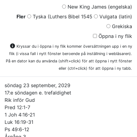
New King James (engelska)
Fler
Tyska (Luthers Bibel 1545
Vulgata (latin)
Grekiska
Öppna i ny flik
Kryssar du i öppna i ny flik kommer översättningen upp i en ny
flik (i vissa fall i nytt fönster beroende på inställning i webläsaren).
På en dator kan du använda (shift+click) för att öppna i nytt fönster
eller (ctrl+click) för att öppna i ny tabb.
söndag 23 september, 2029
17:e söndagen e. trefaldighet
Rik inför Gud
Pred 12:1-7
1 Joh 4:16-21
Luk 16:19-31
Ps 49:6-12
Årgång 3