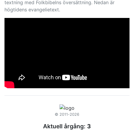
textning med Folkbibelns översättning. Nedan är
högtidens evangelietext.
© 2011-2026
Aktuell årgång:
3