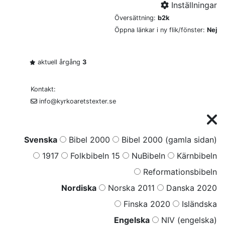
Inställningar
Översättning:
b2k
Öppna länkar i ny flik/fönster:
Nej
aktuell årgång
3
Kontakt:
info@kyrkoaretstexter.se
Svenska
Bibel 2000
Bibel 2000 (gamla sidan)
1917
Folkbibeln 15
NuBibeln
Kärnbibeln
Reformationsbibeln
Nordiska
Norska 2011
Danska 2020
Finska 2020
Isländska
Engelska
NIV (engelska)