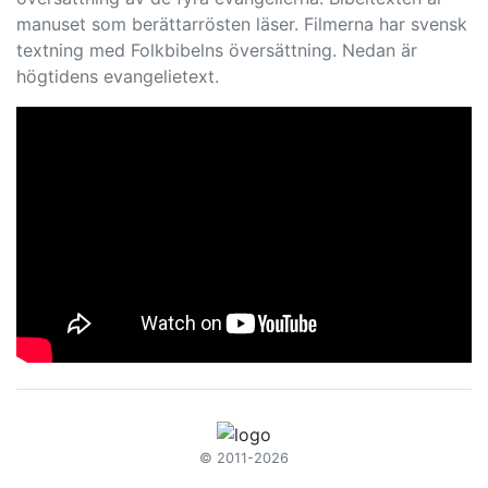
manuset som berättarrösten läser. Filmerna har svensk
textning med Folkbibelns översättning. Nedan är
högtidens evangelietext.
© 2011-2026