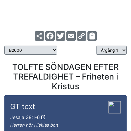
Luk 12:42-48
Matt 18:18-22
Matt 21
Ps 8
Ps 28:6-9
Ps 143
Årgång 2
Årgång 2
Årgån
Share
Facebook
Twitter
Email
Copy
Link
TOLFTE SÖNDAGEN EFTER
TREFALDIGHET – Friheten i
Kristus
GT text
Jesaja 38:1-6
Herren hör Hiskias bön