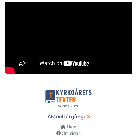
© 2011-2026
Aktuell årgång:
3
Hem
Om sidan