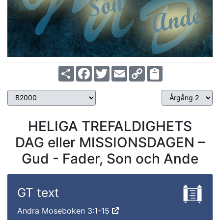
Share
Facebook
Twitter
Email
Copy
Link
HELIGA TREFALDIGHETS
DAG eller MISSIONSDAGEN –
Gud - Fader, Son och Ande
GT text
Andra Moseboken 3:1-15