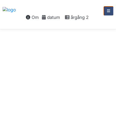
Om
datum
årgång 2
söndag 2 januari, 2028
Söndagen
e. nyår
Guds hus
Jes 55:5-7
Rom 12:1-2
Mark 11:15-19
Ps 84:2-5
Årgång 2