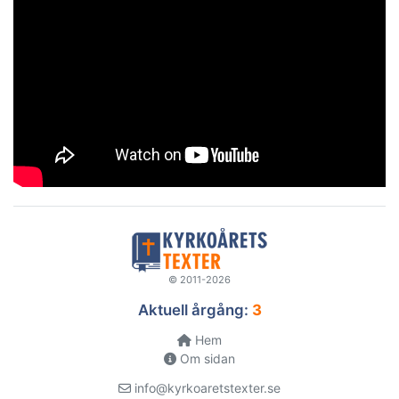
© 2011-2026
Aktuell årgång:
3
Hem
Om sidan
info@kyrkoaretstexter.se