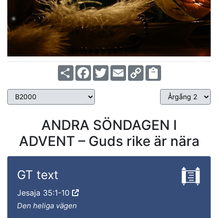
Share
Facebook
Twitter
Email
Copy
Link
ANDRA SÖNDAGEN I
ADVENT – Guds rike är nära
GT text
Jesaja 35:1-10
Den heliga vägen