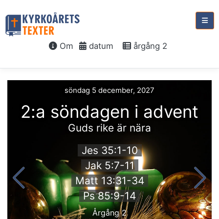
Om
datum
årgång 2
söndag 5 december, 2027
2:a söndagen i advent
Guds rike är nära
Jes 35:1-10
Jak 5:7-11
Matt 13:31-34
Ps 85:9-14
Årgång 2