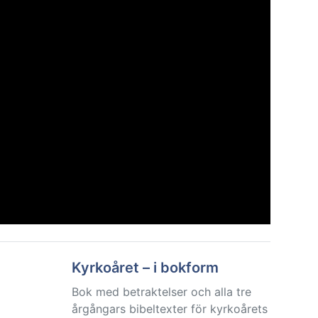
Kyrkoåret – i bokform
Bok med betraktelser och alla tre
årgångars bibeltexter för kyrkoårets