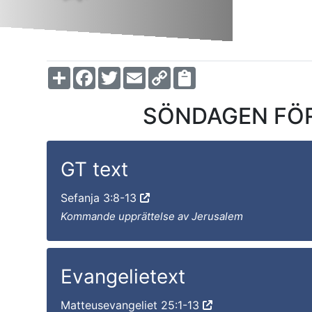
Share
Facebook
Twitter
Email
Copy
Link
SÖNDAGEN FÖR
GT text
Sefanja 3:8-13
Kommande upprättelse av Jerusalem
Evangelietext
Matteusevangeliet 25:1-13