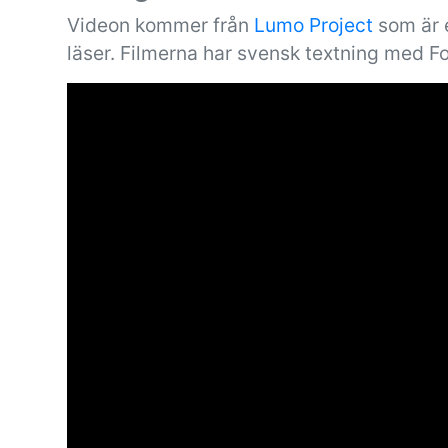
Videon kommer från
Lumo Project
som är e
läser. Filmerna har svensk textning med F