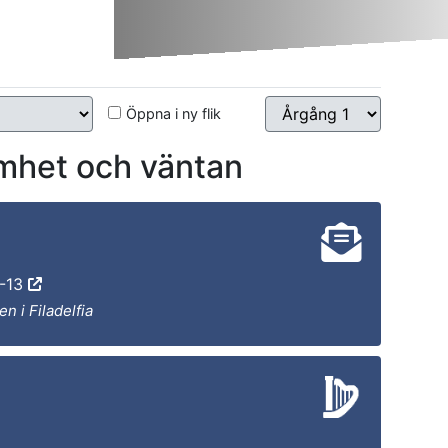
Öppna i ny flik
et och väntan
0-13
n i Filadelfia