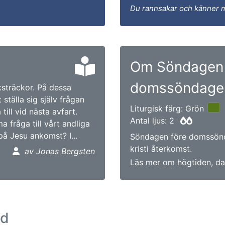
Du rannsakar och känner 
Om Söndagen 
domssöndage
ksträckor. På dessa
ställa sig själv frågan
Liturgisk färg: Grön
till vid nästa avfart.
Antal ljus: 2
 fråga till vårt andliga
 på Jesu ankomst? I...
Söndagen före domssönd
kristi återkomst.
av Jonas Bergsten
Läs mer om högtiden, da
ad