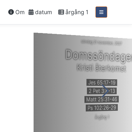
Om
datum
årgång 1
söndag 21 november, 2027
Domssöndage
Kristi återkomst
Jes 65:17-19
2 Pet 3:8-13
Matt 25:31-46
Ps 102:26-29
Årgång 1