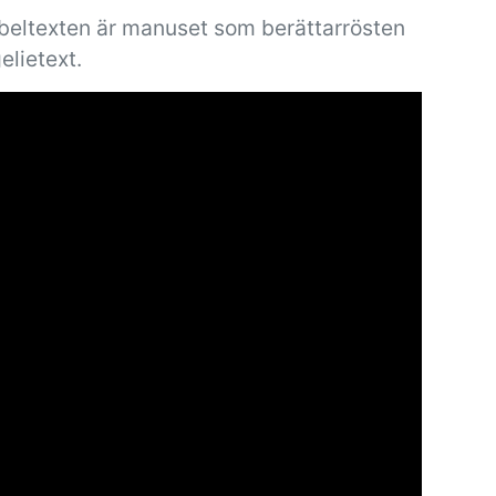
ibeltexten är manuset som berättarrösten
elietext.