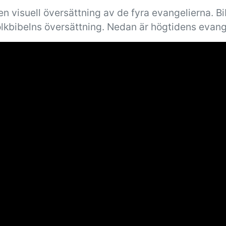
n visuell översättning av de fyra evangelierna. B
olkbibelns översättning. Nedan är högtidens evang