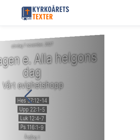
söndag 7 november, 2027
agen e. Alla helgons
dag
Vårt evighetshopp
Hes 37:12-14
Upp 22:1-5
Luk 12:4-7
Ps 116:1-9
Årgång 1