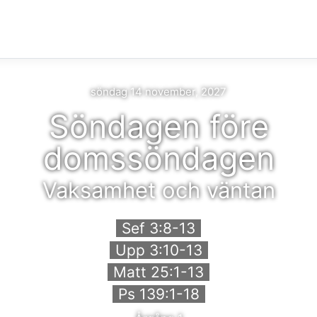
söndag 14 november, 2027
Söndagen före
domssöndagen
Vaksamhet och väntan
Sef 3:8-13
Upp 3:10-13
Matt 25:1-13
Ps 139:1-18