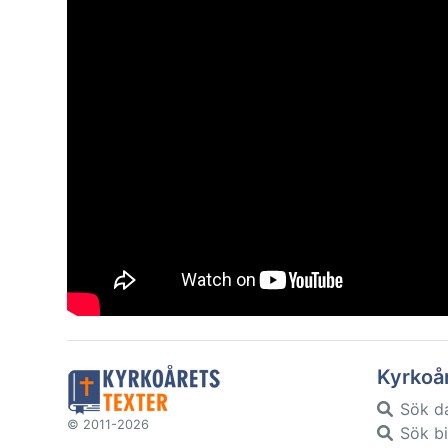
Kyrkoå
Sök d
© 2011-2026
Sök bi