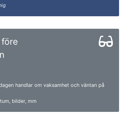
mig
före
n
agen handlar om vaksamhet och väntan på
tum, bilder, mm