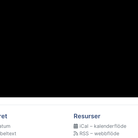
ret
Resurser
atum
iCal – kalenderflöde
beltext
RSS – webbflöde