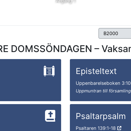
Årgång 1
E DOMSSÖNDAGEN – Vaksamh
Episteltext
Uppenbarelseboken 3:1
Uppmuntran till församlinge
Psaltarpsalm
Psaltaren 139:1-18