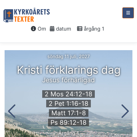
Om
datum
årgång 1
söndag 11 juli, 2027
Kristi förklarings dag
Jesus förhärligad
2 Mos 24:12-18
2 Pet 1:16-18
Matt 17:1-8
Ps 89:12-18
Årgång 1