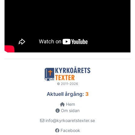
© 2011-2026
Aktuell årgång:
3
Hem
Om sidan
info@kyrkoaretstexter.se
Facebook