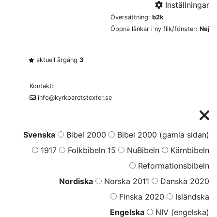
Inställningar
Översättning:
b2k
Öppna länkar i ny flik/fönster:
Nej
aktuell årgång
3
Kontakt:
info@kyrkoaretstexter.se
Svenska
Bibel 2000
Bibel 2000 (gamla sidan)
1917
Folkbibeln 15
NuBibeln
Kärnbibeln
Reformationsbibeln
Nordiska
Norska 2011
Danska 2020
Finska 2020
Isländska
Engelska
NIV (engelska)