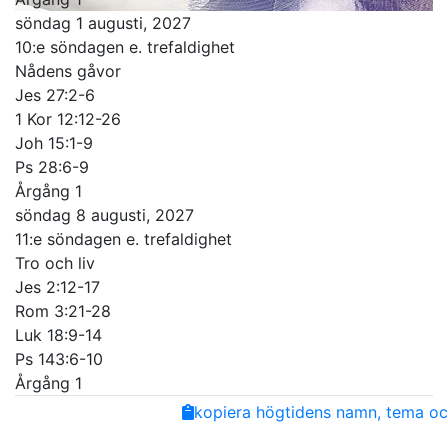
söndag 1 augusti, 2027
10:e söndagen e. trefaldighet
Nådens gåvor
Jes 27:2-6
1 Kor 12:12-26
Joh 15:1-9
Ps 28:6-9
Årgång 1
söndag 8 augusti, 2027
11:e söndagen e. trefaldighet
Tro och liv
Jes 2:12-17
Rom 3:21-28
Luk 18:9-14
Ps 143:6-10
Årgång 1
Share
Facebook
Twitter
Email
Copy
kopiera högtidens namn, tema och
Link