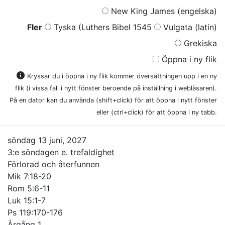
New King James (engelska)
Fler
Tyska (Luthers Bibel 1545
Vulgata (latin)
Grekiska
Öppna i ny flik
Kryssar du i öppna i ny flik kommer översättningen upp i en ny
flik (i vissa fall i nytt fönster beroende på inställning i webläsaren).
På en dator kan du använda (shift+click) för att öppna i nytt fönster
eller (ctrl+click) för att öppna i ny tabb.
söndag 13 juni, 2027
3:e söndagen e. trefaldighet
Förlorad och återfunnen
Mik 7:18-20
Rom 5:6-11
Luk 15:1-7
Ps 119:170-176
Årgång 1