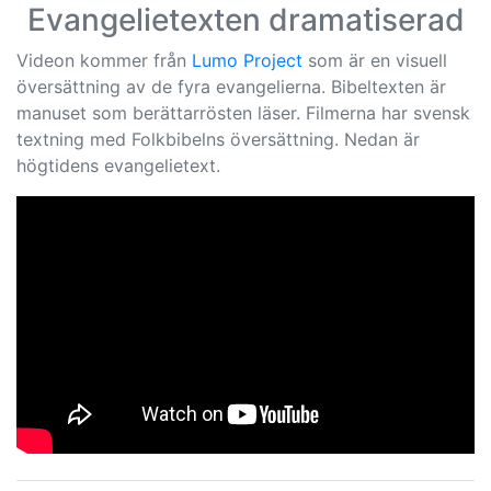
Evangelietexten dramatiserad
Videon kommer från
Lumo Project
som är en visuell
översättning av de fyra evangelierna. Bibeltexten är
manuset som berättarrösten läser. Filmerna har svensk
textning med Folkbibelns översättning. Nedan är
högtidens evangelietext.