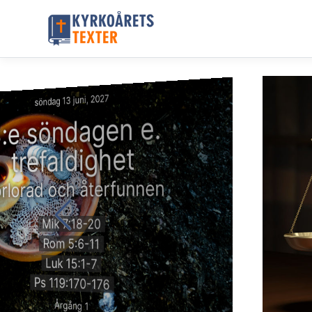
söndag 13 juni, 2027
:e söndagen e.
trefaldighet
örlorad och återfunnen
Mik 7:18-20
Rom 5:6-11
Luk 15:1-7
Ps 119:170-176
Årgång 1