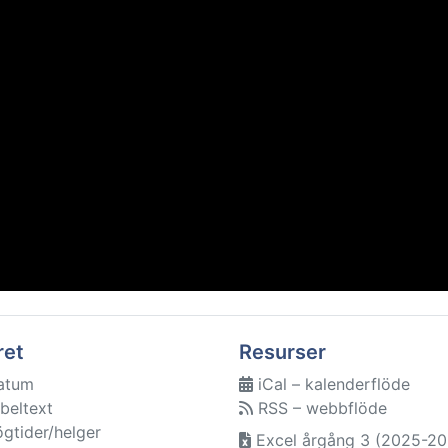
ret
Resurser
atum
iCal – kalenderflöde
beltext
RSS – webbflöde
ögtider/helger
Excel årgång 3 (2025-20