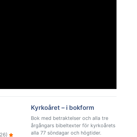
Kyrkoåret – i bokform
Bok med betraktelser och alla tre
årgångars bibeltexter för kyrkoårets
alla 77 söndagar och högtider.
26)