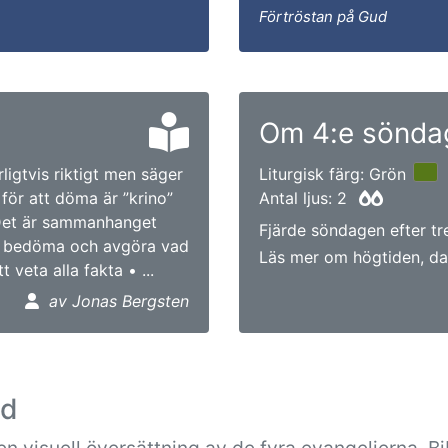
Förtröstan på Gud
Om 4:e söndag
ligtvis riktigt men säger
Liturgisk färg: Grön
 för att döma är ”krino”
Antal ljus: 2
 Det är sammanhanget
Fjärde söndagen efter tr
tt bedöma och avgöra vad
Läs mer om högtiden, da
 veta alla fakta • ...
av Jonas Bergsten
ad