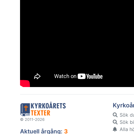
Kyrkoå
Sök d
© 2011-2026
Sök bi
Alla h
Aktuell årgång:
3