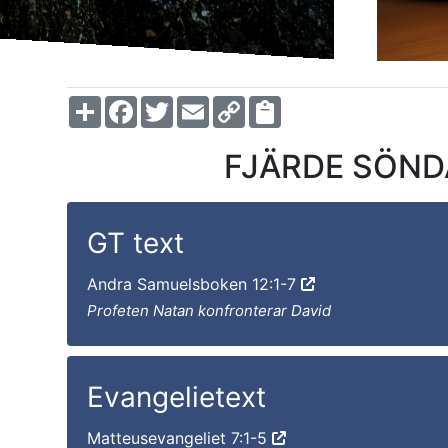
Share
Facebook
Twitter
Email
Copy
Link
FJÄRDE SÖNDA
GT text
Andra Samuelsboken 12:1-7
Profeten Natan konfronterar David
Evangelietext
Matteusevangeliet 7:1-5