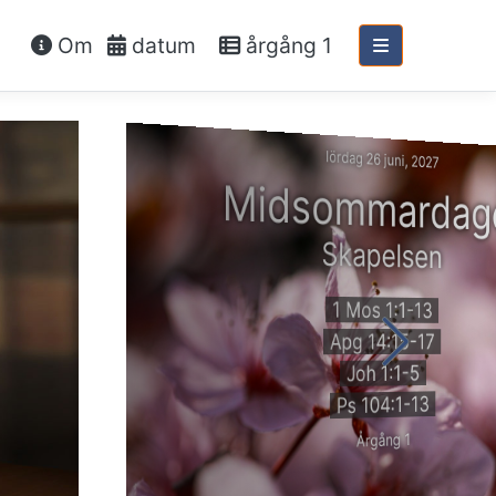
Om
datum
årgång 1
lördag 26 juni, 2027
Midsommardag
Skapelsen
1 Mos 1:1-13
Apg 14:15-17
Joh 1:1-5
Ps 104:1-13
Årgång 1