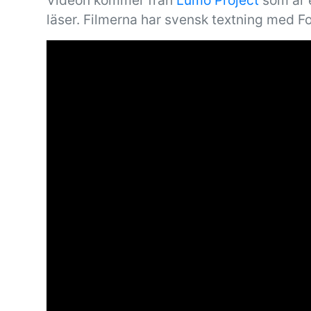
Videon kommer från
Lumo Project
som är e
läser. Filmerna har svensk textning med F