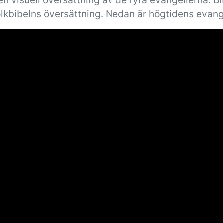
n visuell översättning av de fyra evangelierna. B
olkbibelns översättning. Nedan är högtidens evang