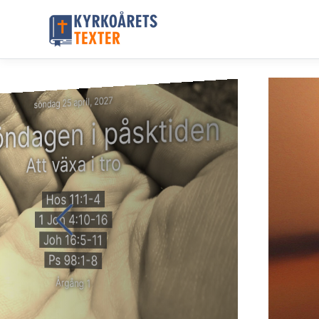
söndag 25 april, 2027
söndagen i påsktiden
Att växa i tro
Hos 11:1-4
1 Joh 4:10-16
Joh 16:5-11
Ps 98:1-8
Årgång 1