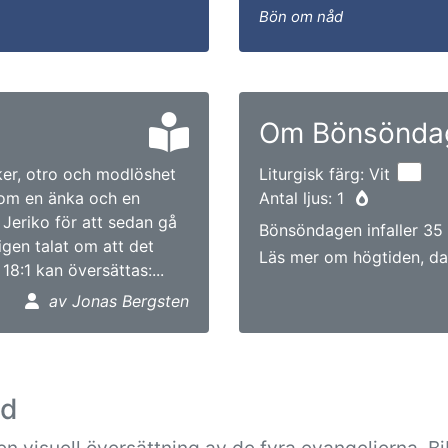
Bön om nåd
Om Bönsönda
ker, otro och modlöshet
Liturgisk färg: Vit
e om en änka och en
Antal ljus: 1
l Jeriko för att sedan gå
Bönsöndagen infaller 35
igen talat om att det
Läs mer om högtiden, da
18:1 kan översättas:...
av Jonas Bergsten
ad