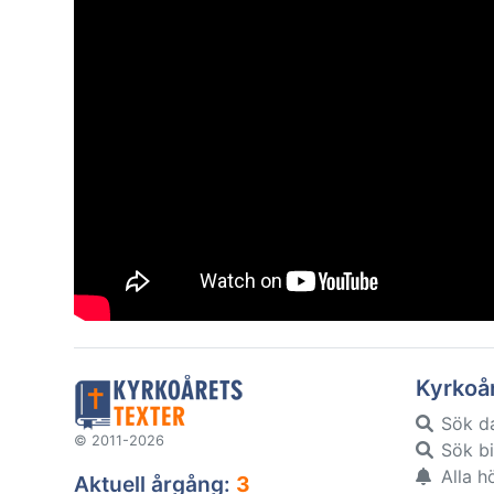
Kyrkoå
Sök d
© 2011-2026
Sök bi
Alla h
Aktuell årgång:
3