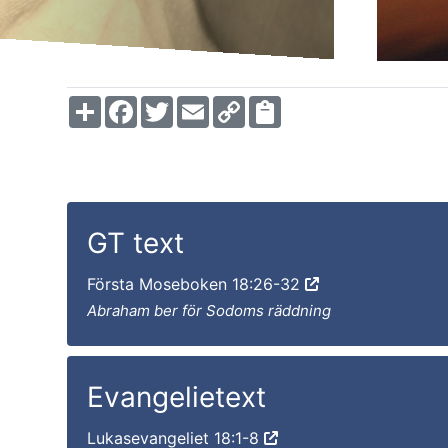
Share
Facebook
Twitter
Email
Copy
Link
GT text
Första Moseboken 18:26-32
Abraham ber för Sodoms räddning
Evangelietext
Lukasevangeliet 18:1-8