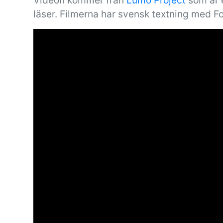
Videon kommer från
Lumo Project
som är e
läser. Filmerna har svensk textning med F