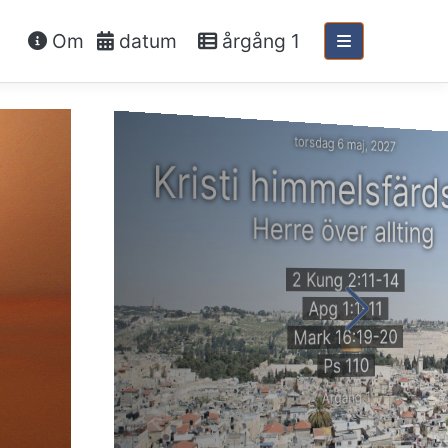
Om
datum
årgång 1
torsdag 6 maj, 2027
Kristi himmelsfärd
Herre över allting
2 Kung 2:11-14
Apg 1:1-11
Mark 16:19-20
Ps 110
Årgång 1