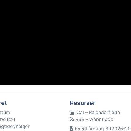
ret
Resurser
atum
iCal – kalenderflöde
beltext
RSS – webbflöde
ögtider/helger
Excel årgång 3 (2025-20