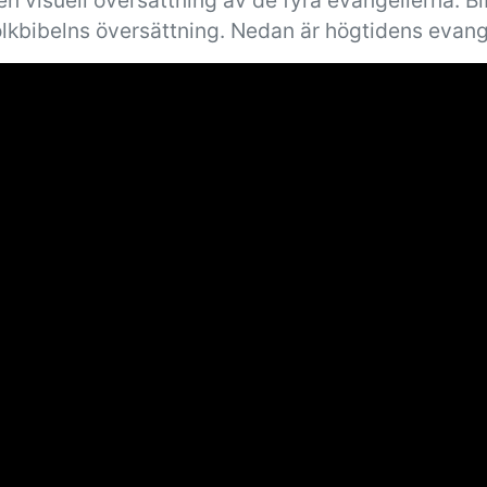
n visuell översättning av de fyra evangelierna. B
olkbibelns översättning. Nedan är högtidens evang