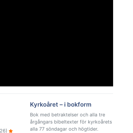
Kyrkoåret – i bokform
Bok med betraktelser och alla tre
årgångars bibeltexter för kyrkoårets
alla 77 söndagar och högtider.
26)