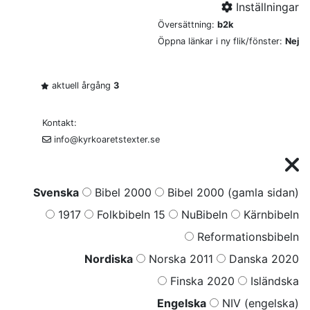
Inställningar
Översättning:
b2k
Öppna länkar i ny flik/fönster:
Nej
aktuell årgång
3
Kontakt:
info@kyrkoaretstexter.se
Svenska
Bibel 2000
Bibel 2000 (gamla sidan)
1917
Folkbibeln 15
NuBibeln
Kärnbibeln
Reformationsbibeln
Nordiska
Norska 2011
Danska 2020
Finska 2020
Isländska
Engelska
NIV (engelska)