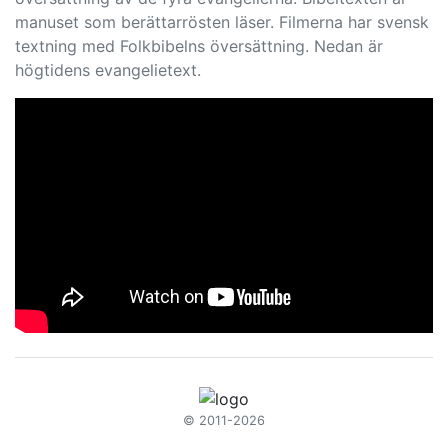
manuset som berättarrösten läser. Filmerna har svensk
textning med Folkbibelns översättning. Nedan är
högtidens evangelietext.
© 2011-2026