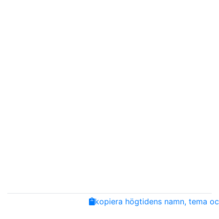
Share
Facebook
Twitter
Email
Copy
kopiera högtidens namn, tema och
Link