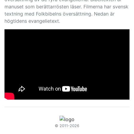
manuset som berättarrösten läser. Filmerna har svensk
textning med Folkbibelns översättning. Nedan är
högtidens evangelietext.
© 2011-2026