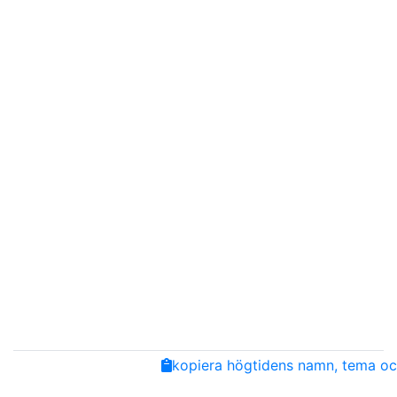
Share
Facebook
Twitter
Email
Copy
kopiera högtidens namn, tema och
Link