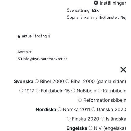
Inställningar
Översättning:
b2k
Öppna länkar i ny flik/fönster:
Nej
aktuell årgång
3
Kontakt:
info@kyrkoaretstexter.se
Svenska
Bibel 2000
Bibel 2000 (gamla sidan)
1917
Folkbibeln 15
NuBibeln
Kärnbibeln
Reformationsbibeln
Nordiska
Norska 2011
Danska 2020
Finska 2020
Isländska
Engelska
NIV (engelska)