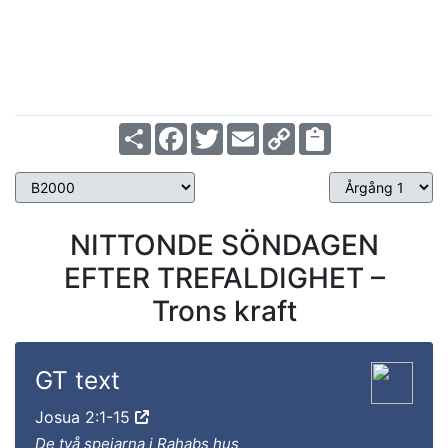
Amos 4:12-13
1 Joh 2:28-3:3
Matt 24:3-14
Ps 39:5-8
Share
Facebook
Twitter
Email
Copy
Årgång 3
Link
NITTONDE SÖNDAGEN
EFTER TREFALDIGHET –
Trons kraft
GT text
Josua 2:1-15
De två spejarna i Rahabs hus