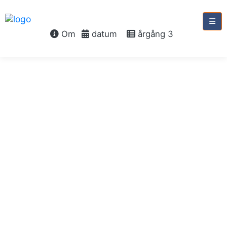
Om
datum
årgång 3
söndag 16 september,
2029
16:e
söndagen
e.
trefaldighet
Döden och livet
Job 14:13-15
Fil 1:20-26