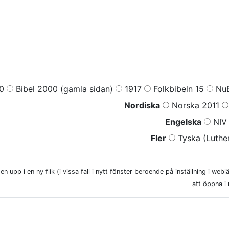
0
Bibel 2000 (gamla sidan)
1917
Folkbibeln 15
NuB
Nordiska
Norska 2011
Engelska
NIV 
Fler
Tyska (Luther
n upp i en ny flik (i vissa fall i nytt fönster beroende på inställning i web
att öppna i 