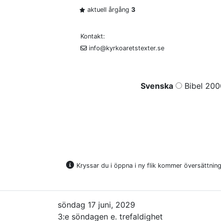
aktuell årgång
3
Kontakt:
info@kyrkoaretstexter.se
Svenska
Bibel 200
Kryssar du i öppna i ny flik kommer översättninge
söndag 17 juni, 2029
3:e söndagen e. trefaldighet