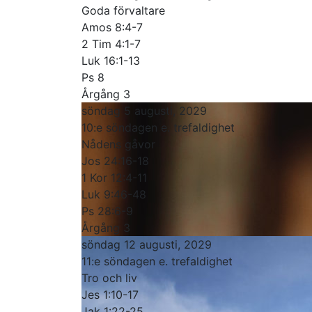
Goda förvaltare
Amos 8:4-7
2 Tim 4:1-7
Luk 16:1-13
Ps 8
Årgång 3
söndag 5 augusti, 2029
10:e söndagen e. trefaldighet
Nådens gåvor
Jos 24:16-18
1 Kor 12:4-11
Luk 9:46-48
Ps 28:6-9
Årgång 3
söndag 12 augusti, 2029
11:e söndagen e. trefaldighet
Tro och liv
Jes 1:10-17
Jak 1:22-25