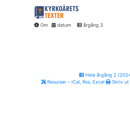
Om
datum
årgång 3
Hela årgång 2 (202
Resurser – iCal, Rss, Excel
Skriv ut