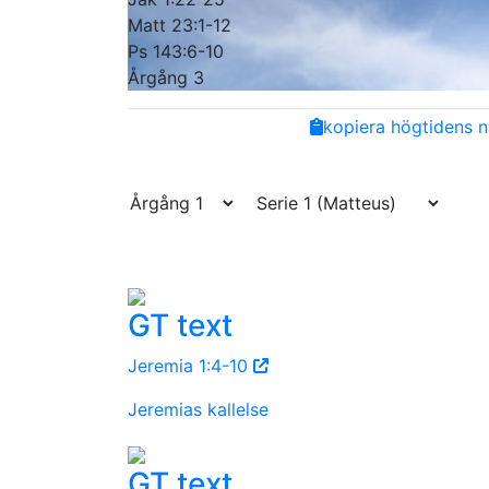
Matt 23:1-12
Ps 143:6-10
Årgång 3
Share
Facebook
Twitter
Email
Copy
kopiera högtidens n
Link
GT text
Jeremia 1:4-10
Jeremias kallelse
GT text