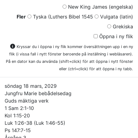
New King James (engelska)
Fler
Tyska (Luthers Bibel 1545
Vulgata (latin)
Grekiska
Öppna i ny flik
Kryssar du i öppna i ny flik kommer översättningen upp i en ny
flik (i vissa fall i nytt fönster beroende på inställning i webläsaren).
På en dator kan du använda (shift+click) för att öppna i nytt fönster
eller (ctrl+click) för att öppna i ny tabb.
söndag 18 mars, 2029
Jungfru Marie bebådelsedag
Guds mäktiga verk
1 Sam 2:1-10
Kol 1:15-20
Luk 1:26-38 (Luk 1:46-55)
Ps 147:7-15
Årgång 3