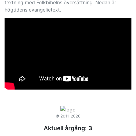
textning med Folkbibelns översättning. Nedan är
högtidens evangelietext.
© 2011-2026
Aktuell årgång:
3