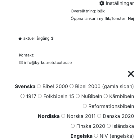
Inställningar
Översättning:
b2k
Öppna länkar i ny flik/fönster:
Nej
aktuell årgång
3
Kontakt:
info@kyrkoaretstexter.se
Svenska
Bibel 2000
Bibel 2000 (gamla sidan)
1917
Folkbibeln 15
NuBibeln
Kärnbibeln
Reformationsbibeln
Nordiska
Norska 2011
Danska 2020
Finska 2020
Isländska
Engelska
NIV (engelska)