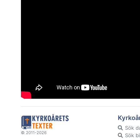
Kyrkoå
Sök d
© 2011-2026
Sök bi