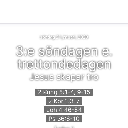
söndag 21 januari, 2029
3:e söndagen e.
trettondedagen
Jesus skapar tro
2 Kung 5:1-4, 9-15
2 Kor 1:3-7
Joh 4:46-54
Ps 36:6-10