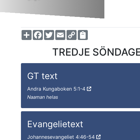
Share
Facebook
Twitter
Email
Copy
Link
TREDJE SÖNDAGEN
GT text
Andra Kungaboken 5:1-4
Naaman helas
Evangelietext
Johannesevangeliet 4:46-54