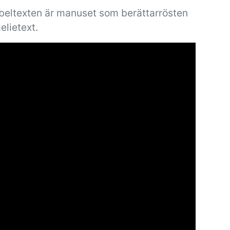
ibeltexten är manuset som berättarrösten
elietext.