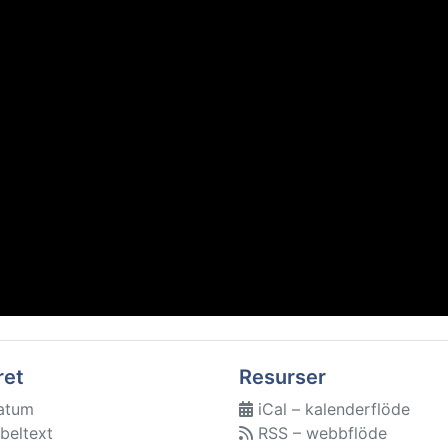
ret
Resurser
atum
iCal – kalenderflöde
beltext
RSS – webbflöde