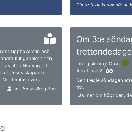
Din trofasta kärlek når till
Om 3:e sönda
trettondedag
 trons upphovsman och
ån andra Kungaboken och
Liturgisk färg: Grön
as lite olika väg till
Antal ljus: 2
t att Jesus skapar tro.
 När Paulus i vers ...
Den tredje söndagen eft
tro.
av Jonas Bergsten
Läs mer om högtiden, da
ad