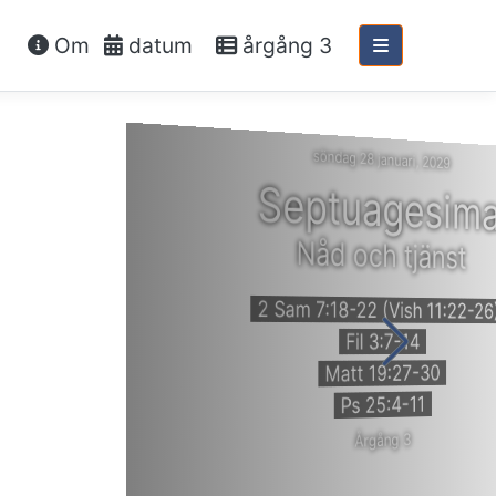
Om
datum
årgång 3
söndag 28 januari, 2029
Septuagesim
Nåd och tjänst
2 Sam 7:18-22 (Vish 11:22-26
Fil 3:7-14
Matt 19:27-30
Ps 25:4-11
Årgång 3