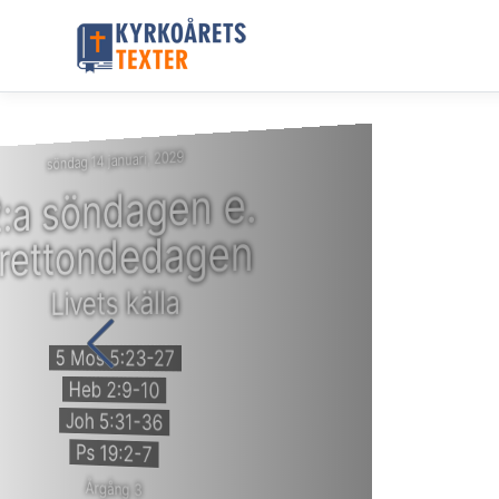
söndag 14 januari, 2029
2:a söndagen e.
trettondedagen
Livets källa
5 Mos 5:23-27
Heb 2:9-10
Joh 5:31-36
Ps 19:2-7
Årgång 3