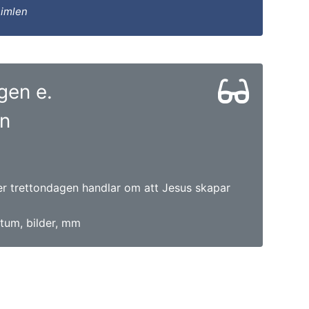
 himlen
gen e.
en
er trettondagen handlar om att Jesus skapar
tum, bilder, mm