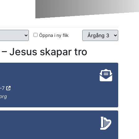
Öppna i ny flik
Jesus skapar tro
3-7
org