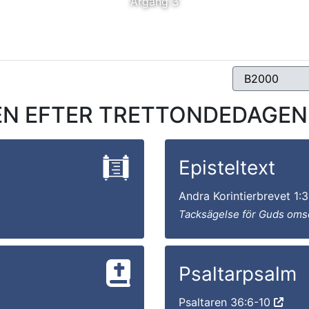
Årgång 3
 EFTER TRETTONDEDAGEN – 
Episteltext
Andra Korintierbrevet 1:
Tacksägelse för Guds oms
Psaltarpsalm
Psaltaren 36:6-10