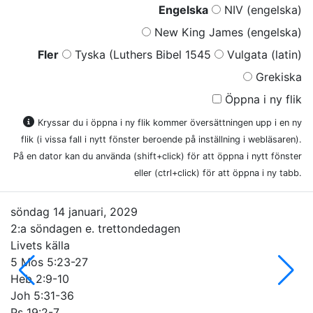
Engelska
NIV (engelska)
New King James (engelska)
Fler
Tyska (Luthers Bibel 1545
Vulgata (latin)
Grekiska
Öppna i ny flik
Kryssar du i öppna i ny flik kommer översättningen upp i en ny
flik (i vissa fall i nytt fönster beroende på inställning i webläsaren).
På en dator kan du använda (shift+click) för att öppna i nytt fönster
eller (ctrl+click) för att öppna i ny tabb.
söndag 14 januari, 2029
2:a söndagen e. trettondedagen
Livets källa
5 Mos 5:23-27
Heb 2:9-10
Joh 5:31-36
Ps 19:2-7