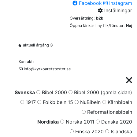
Facebook
Instagram
Inställningar
Översättning:
b2k
Öppna länkar i ny flik/fönster:
Nej
aktuell årgång
3
Kontakt:
info@kyrkoaretstexter.se
Svenska
Bibel 2000
Bibel 2000 (gamla sidan)
1917
Folkbibeln 15
NuBibeln
Kärnbibeln
Reformationsbibeln
Nordiska
Norska 2011
Danska 2020
Finska 2020
Isländska