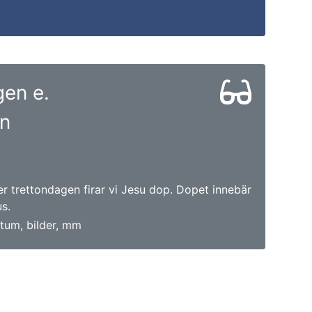
en e.
en
r trettondagen firar vi Jesu dop. Dopet innebär
us.
tum, bilder, mm