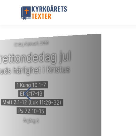
lördag 6 januari, 2029
rettondedag jul
uds härlighet i Kristus
1 Kung 10:1-7
Ef 2:17-19
Matt 2:1-12 (Luk 11:29-32)
Ps 72:10-15
Årgång 3