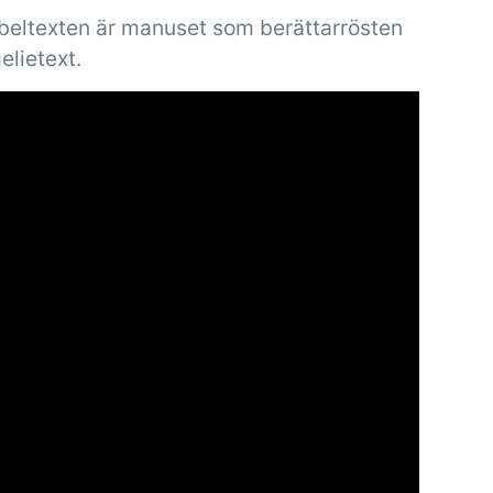
ibeltexten är manuset som berättarrösten
elietext.