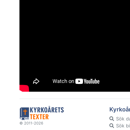
Kyrkoå
Sök d
© 2011-2026
Sök bi