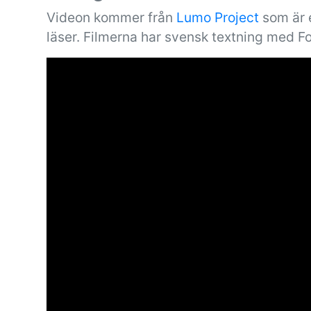
Videon kommer från
Lumo Project
som är e
läser. Filmerna har svensk textning med F