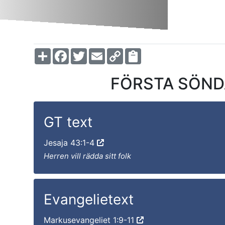
Share
Facebook
Twitter
Email
Copy
Link
FÖRSTA SÖND
GT text
Jesaja 43:1-4
Herren vill rädda sitt folk
Evangelietext
Markusevangeliet 1:9-11