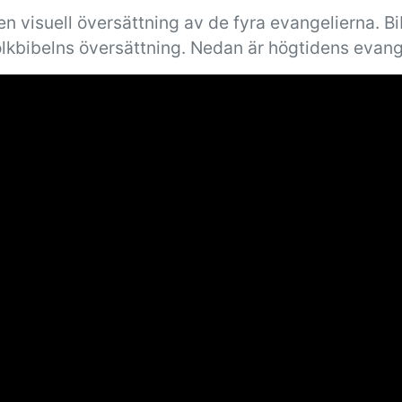
n visuell översättning av de fyra evangelierna. B
olkbibelns översättning. Nedan är högtidens evang