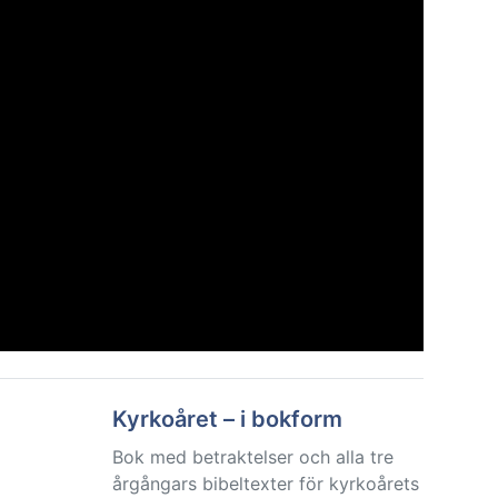
Kyrkoåret – i bokform
Bok med betraktelser och alla tre
årgångars bibeltexter för kyrkoårets