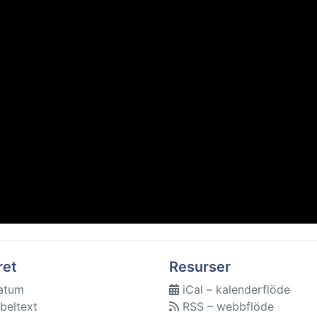
ret
Resurser
atum
iCal – kalenderflöde
beltext
RSS – webbflöde