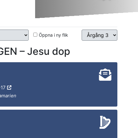
Öppna i ny flik
N – Jesu dop
-17
Samarien