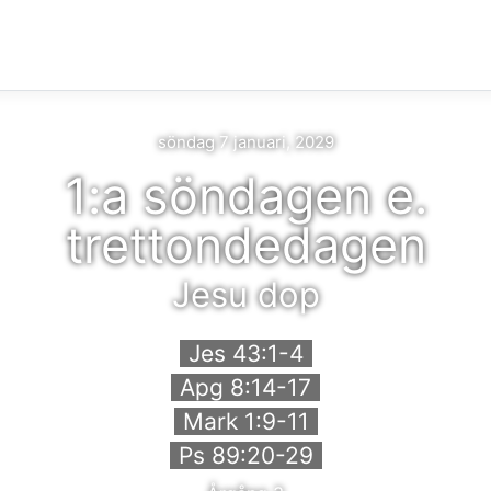
söndag 7 januari, 2029
1:a söndagen e.
trettondedagen
Jesu dop
Jes 43:1-4
Apg 8:14-17
Mark 1:9-11
Ps 89:20-29