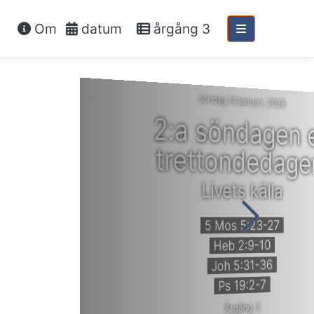
Om
datum
årgång 3
söndag 14 januari, 2029
2:a söndagen e
trettondedage
Livets källa
5 Mos 5:23-27
Heb 2:9-10
Joh 5:31-36
Ps 19:2-7
Årgång 3