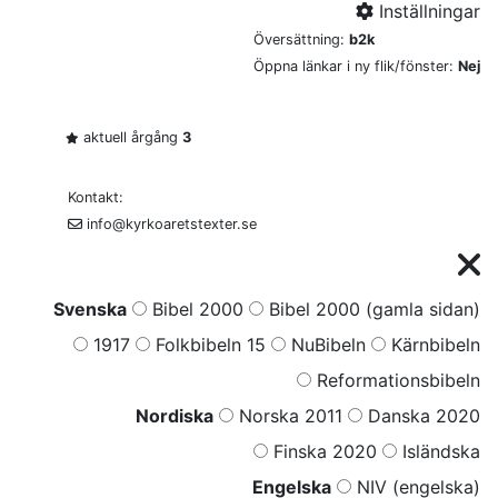
Inställningar
Översättning:
b2k
Öppna länkar i ny flik/fönster:
Nej
aktuell årgång
3
Kontakt:
info@kyrkoaretstexter.se
Svenska
Bibel 2000
Bibel 2000 (gamla sidan)
1917
Folkbibeln 15
NuBibeln
Kärnbibeln
Reformationsbibeln
Nordiska
Norska 2011
Danska 2020
Finska 2020
Isländska
Engelska
NIV (engelska)