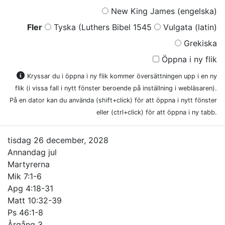
New King James (engelska)
Fler
Tyska (Luthers Bibel 1545
Vulgata (latin)
Grekiska
Öppna i ny flik
Kryssar du i öppna i ny flik kommer översättningen upp i en ny
flik (i vissa fall i nytt fönster beroende på inställning i webläsaren).
På en dator kan du använda (shift+click) för att öppna i nytt fönster
eller (ctrl+click) för att öppna i ny tabb.
tisdag 26 december, 2028
Annandag jul
Martyrerna
Mik 7:1-6
Apg 4:18-31
Matt 10:32-39
Ps 46:1-8
Årgång 3