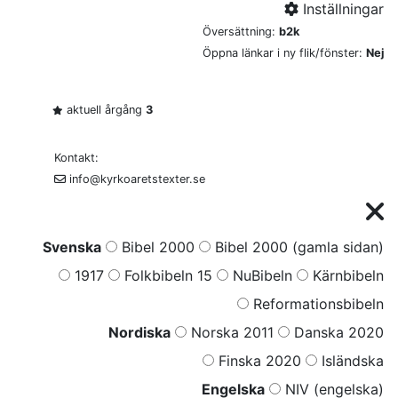
Inställningar
Översättning:
b2k
Öppna länkar i ny flik/fönster:
Nej
aktuell årgång
3
Kontakt:
info@kyrkoaretstexter.se
Svenska
Bibel 2000
Bibel 2000 (gamla sidan)
1917
Folkbibeln 15
NuBibeln
Kärnbibeln
Reformationsbibeln
Nordiska
Norska 2011
Danska 2020
Finska 2020
Isländska
Engelska
NIV (engelska)