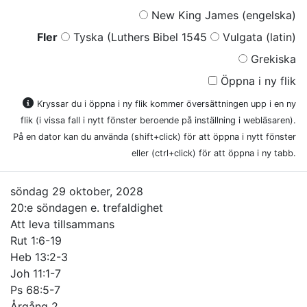
New King James (engelska)
Fler
Tyska (Luthers Bibel 1545
Vulgata (latin)
Grekiska
Öppna i ny flik
Kryssar du i öppna i ny flik kommer översättningen upp i en ny
flik (i vissa fall i nytt fönster beroende på inställning i webläsaren).
På en dator kan du använda (shift+click) för att öppna i nytt fönster
eller (ctrl+click) för att öppna i ny tabb.
söndag 29 oktober, 2028
20:e söndagen e. trefaldighet
Att leva tillsammans
Rut 1:6-19
Heb 13:2-3
Joh 11:1-7
Ps 68:5-7
Årgång 2