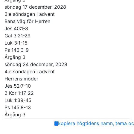
söndag 17 december, 2028
3:e söndagen i advent
Bana väg för Herren
Jes 40:1-8
Gal 3:21-29
Luk 3:1-15
Ps 146:3-9
Årgång 3
söndag 24 december, 2028
4:e söndagen i advent
Herrens moder
Jes 52:7-10
2 Kor 1:17-22
Luk 1:39-45
Ps 145:8-13
Årgång 3
Share
Facebook
Twitter
Email
Copy
kopiera högtidens namn, tema och
Link