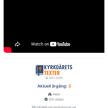
© 2011-2026
Aktuell årgång:
3
Hem
Om sidan
info@kyrkoaretstexter.se