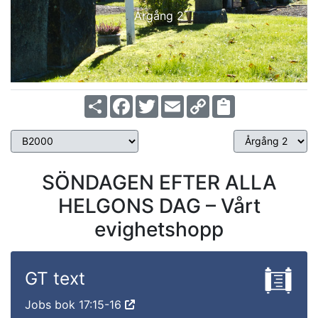
Årgång 2
Share
Facebook
Twitter
Email
Copy
Link
SÖNDAGEN EFTER ALLA
HELGONS DAG – Vårt
evighetshopp
GT text
Jobs bok 17:15-16