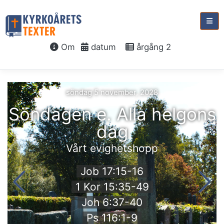
Om
datum
årgång 2
söndag 5 november, 2028
Söndagen e. Alla helgons
dag
Vårt evighetshopp
Job 17:15-16
1 Kor 15:35-49
Joh 6:37-40
Ps 116:1-9