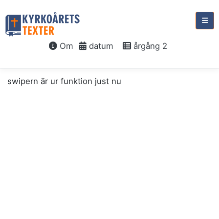
Om
datum
årgång 2
swipern är ur funktion just nu
söndag 6 augusti, 2028
8:e
söndagen
e.
trefaldighet
Andlig klarsyn
Ords 7:1-3