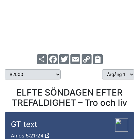
Årgång 2
Share
Facebook
Twitter
Email
Copy
Link
ELFTE SÖNDAGEN EFTER
TREFALDIGHET – Tro och liv
GT text
Amos 5:21-24