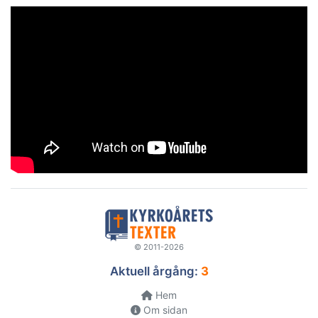
© 2011-2026
Aktuell årgång:
3
Hem
Om sidan