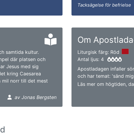
Tacksägelse för befrielse
Om Apostlada
och samtida kultur.
Liturgisk färg: Röd
mpel där platsen och
Antal ljus: 4
tar Jesus med sig
Apostladagen infaller sö
det kring Caesarea
och har temat: 'sänd mig'
 mil norr till det mest
Läs mer om högtiden, da
av Jonas Bergsten
ad