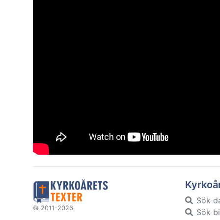
Kyrkoå
Sök d
© 2011-2026
Sök bi