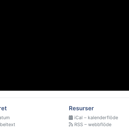
ret
Resurser
atum
iCal – kalenderflöde
beltext
RSS – webbflöde