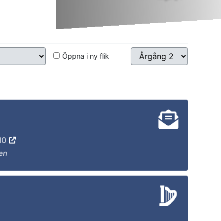
Öppna i ny flik
-10
en