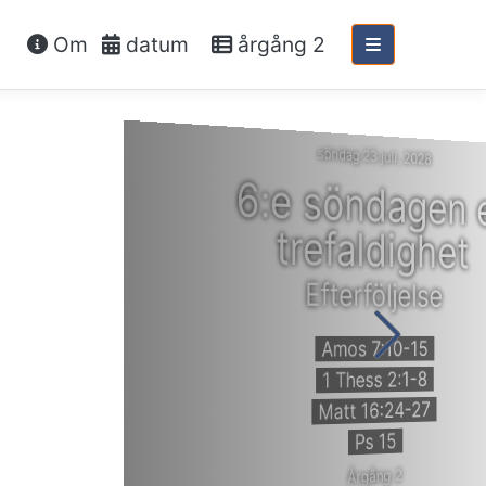
Om
datum
årgång 2
söndag 23 juli, 2028
6:e söndagen 
trefaldighet
Efterföljelse
Amos 7:10-15
1 Thess 2:1-8
Matt 16:24-27
Ps 15
Årgång 2