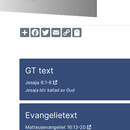
Share
Facebook
Twitter
Email
Copy
Link
GT text
Jesaja 6:1-8
Jesaja blir kallad av Gud
Evangelietext
Matteusevangeliet 16:13-20