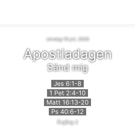
söndag 16 juli, 2028
Apostladagen
Sänd mig
Jes 6:1-8
1 Pet 2:4-10
Matt 16:13-20
Ps 40:6-12
Årgång 2