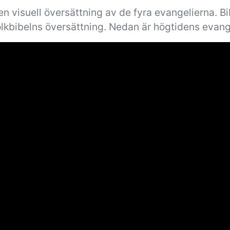
n visuell översättning av de fyra evangelierna. B
olkbibelns översättning. Nedan är högtidens evang