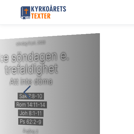
söndag 9 juli, 2028
:e söndagen e.
trefaldighet
Att inte döma
Sak 7:8-10
Rom 14:11-14
Joh 8:1-11
Ps 62:2-9
Årgång 2