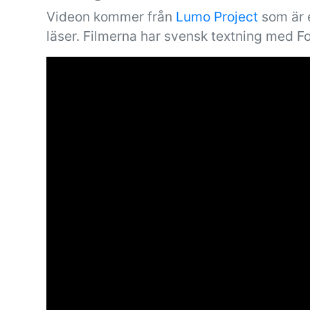
Videon kommer från
Lumo Project
som är e
läser. Filmerna har svensk textning med F