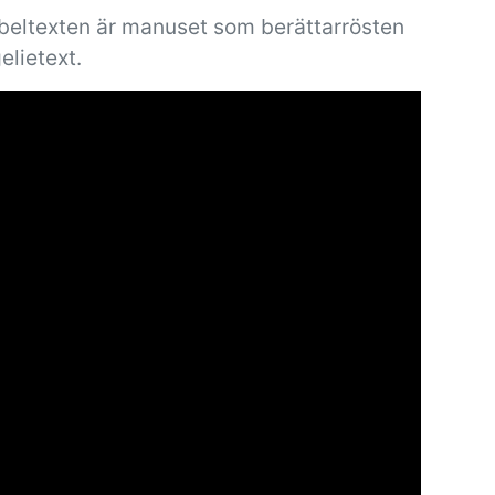
ibeltexten är manuset som berättarrösten
elietext.