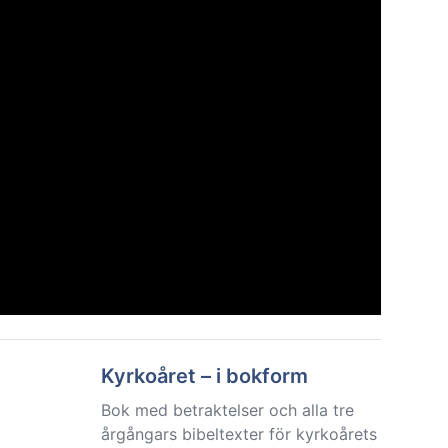
Kyrkoåret – i bokform
Bok med betraktelser och alla tre
årgångars bibeltexter för kyrkoårets