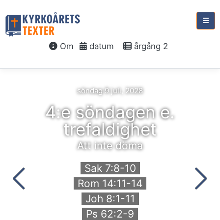
Om
datum
årgång 2
söndag 9 juli, 2028
4:e söndagen e.
trefaldighet
Att inte döma
Sak 7:8-10
Rom 14:11-14
Joh 8:1-11
Ps 62:2-9