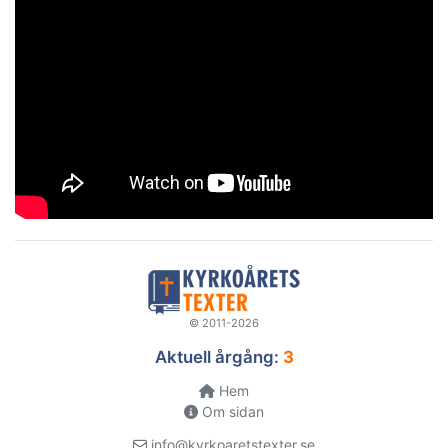
© 2011-2026
Aktuell årgång:
3
Hem
Om sidan
info@kyrkoaretstexter.se