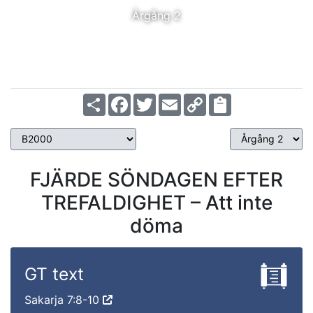
Årgång 2
Share
Facebook
Twitter
Email
Copy
Link
FJÄRDE SÖNDAGEN EFTER
TREFALDIGHET – Att inte
döma
GT text
Sakarja 7:8-10