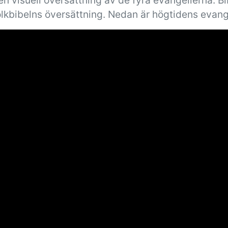
n visuell översättning av de fyra evangelierna. B
olkbibelns översättning. Nedan är högtidens evang