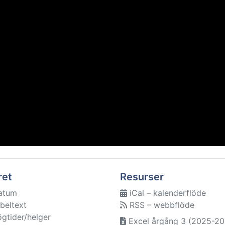
ret
Resurser
atum
iCal – kalenderflöde
beltext
RSS – webbflöde
ögtider/helger
Excel årgång 3 (2025-20