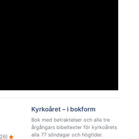
Kyrkoåret – i bokform
Bok med betraktelser och alla tre
årgångars bibeltexter för kyrkoårets
alla 77 söndagar och högtider.
26)