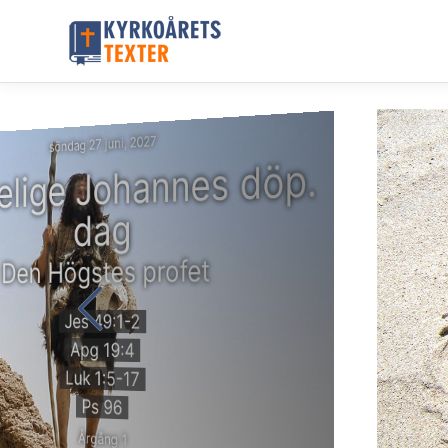
söndag 27 juni, 2027
elige Johannes döp.
dag
Den Högstes profet
Jes 49:1-2
Apg 19:4
Luk 1:5-17
Ps 96
Årgång 1