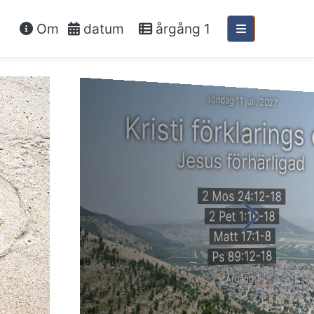
Om
datum
årgång 1
söndag 11 juli, 2027
Kristi förklarings
Jesus förhärligad
2 Mos 24:12-18
2 Pet 1:16-18
Matt 17:1-8
Ps 89:12-18
Årgång 1