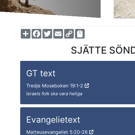
Share
Facebook
Twitter
Email
Copy
Link
SJÄTTE SÖNDA
GT text
Tredje Moseboken 19:1-2
Israels folk ska vara heliga
Evangelietext
Matteusevangeliet 5:20-26