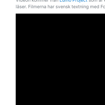
Videon kommer från
Lumo Project
som är e
läser. Filmerna har svensk textning med F