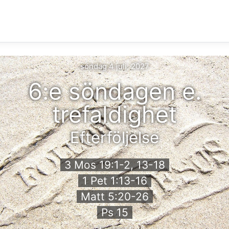
söndag 4 juli, 2027
6:e söndagen e.
trefaldighet
Efterföljelse
3 Mos 19:1-2, 13-18
1 Pet 1:13-16
Matt 5:20-26
Ps 15