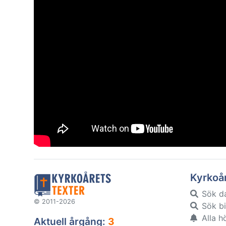
Kyrkoå
Sök d
© 2011-2026
Sök bi
Alla h
Aktuell årgång:
3