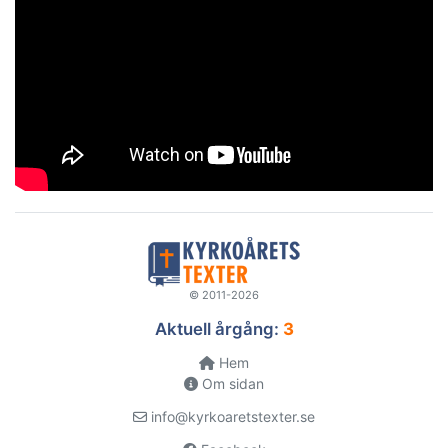
© 2011-2026
Aktuell årgång:
3
Hem
Om sidan
info@kyrkoaretstexter.se