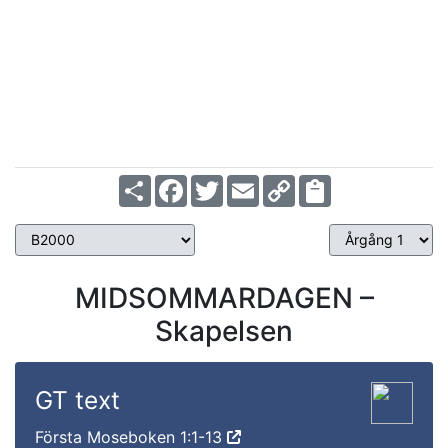
Jes 27:2-6
1 Kor 12:12-26
Joh 15:1-9
Ps 28:6-9
Årgång 1
Share
Facebook
Twitter
Email
Copy
Link
MIDSOMMARDAGEN –
Skapelsen
GT text
Första Moseboken 1:1-13