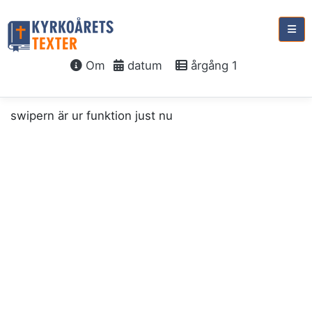
Om
datum
årgång 1
swipern är ur funktion just nu
söndag 6 juni, 2027
2:a
söndagen
e.
trefaldighet
Kallelsen till
Guds rike