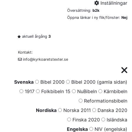
Inställningar
Översättning:
b2k
Öppna länkar i ny flik/fönster:
Nej
aktuell årgång
3
Kontakt:
info@kyrkoaretstexter.se
Svenska
Bibel 2000
Bibel 2000 (gamla sidan)
1917
Folkbibeln 15
NuBibeln
Kärnbibeln
Reformationsbibeln
Nordiska
Norska 2011
Danska 2020
Finska 2020
Isländska
Engelska
NIV (engelska)