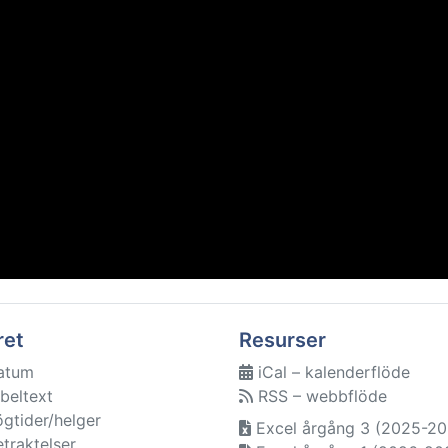
ret
Resurser
atum
iCal – kalenderflöde
beltext
RSS – webbflöde
ögtider/helger
Excel årgång 3 (2025-20
etraktelser