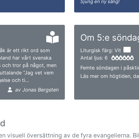
Sjung en ny sång!
Om 5:e söndag
k är ett rikt ord som
Liturgisk färg: Vit
Ibland har vårt svenska
Antal ljus: 6
as och tror på något, men
Femte söndagen i påsktid
s uttalande ”Jag vet vem
Läs mer om högtiden, da
else och ti...
av Jonas Bergsten
ad
n visuell översättning av de fyra evangelierna. B