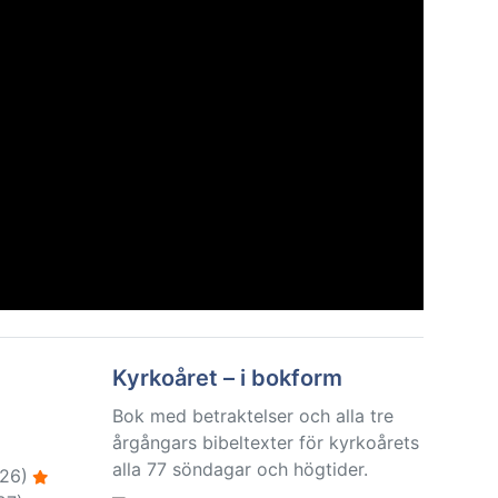
Kyrkoåret – i bokform
Bok med betraktelser och alla tre
årgångars bibeltexter för kyrkoårets
alla 77 söndagar och högtider.
26)