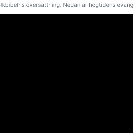
olkbibelns översättning. Nedan är högtidens evang