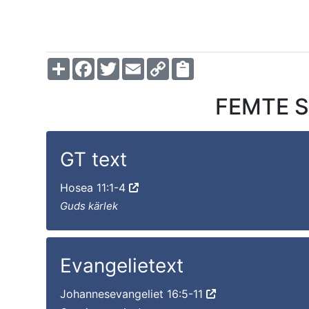
Share
Facebook
Twitter
Email
Copy
Link
FEMTE SÖ
GT text
Hosea 11:1-4
Guds kärlek
Evangelietext
Johannesevangeliet 16:5-11