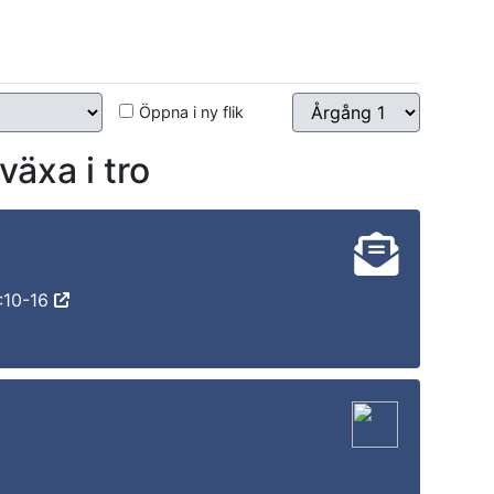
Öppna i ny flik
äxa i tro
:10-16