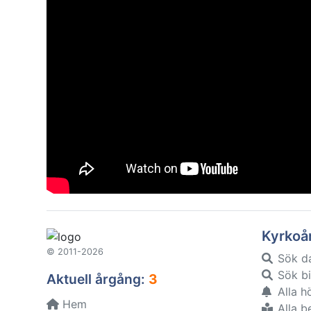
Kyrkoå
© 2011-2026
Sök d
Sök bi
Aktuell årgång:
3
Alla h
Hem
Alla b