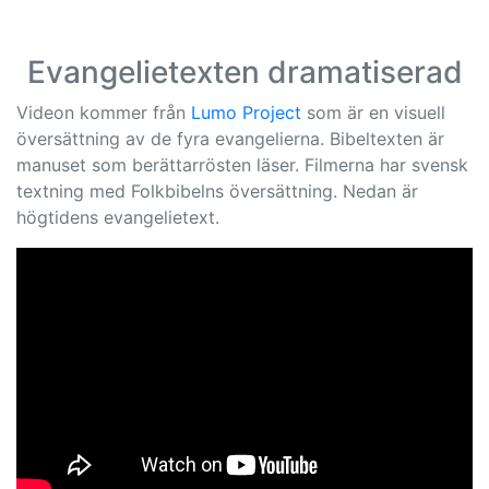
Evangelietexten dramatiserad
Videon kommer från
Lumo Project
som är en visuell
översättning av de fyra evangelierna. Bibeltexten är
manuset som berättarrösten läser. Filmerna har svensk
textning med Folkbibelns översättning. Nedan är
högtidens evangelietext.