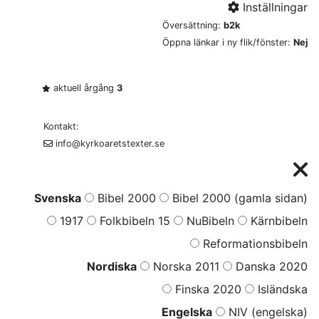
Inställningar
Översättning:
b2k
Öppna länkar i ny flik/fönster:
Nej
aktuell årgång
3
Kontakt:
info@kyrkoaretstexter.se
Svenska
Bibel 2000
Bibel 2000 (gamla sidan)
1917
Folkbibeln 15
NuBibeln
Kärnbibeln
Reformationsbibeln
Nordiska
Norska 2011
Danska 2020
Finska 2020
Isländska
Engelska
NIV (engelska)