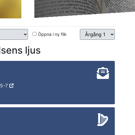
Öppna i ny flik
ens ljus
:5-7