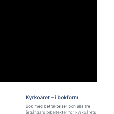
Kyrkoåret – i bokform
Bok med betraktelser och alla tre
årgångars bibeltexter för kyrkoårets