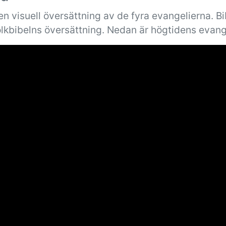
n visuell översättning av de fyra evangelierna. B
olkbibelns översättning. Nedan är högtidens evang