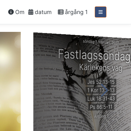
Om
datum
årgång 1
söndag 7 februari, 2027
Fastlagssöndag
Kärlekens väg
Jes 52:13-15
1 Kor 13:1-13
Luk 18:31-43
Ps 86:5-11
Årgång 1