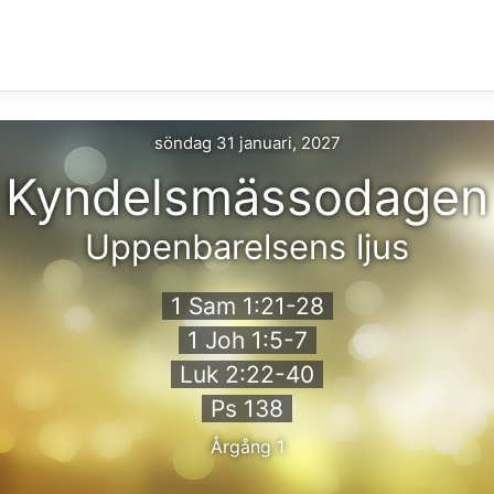
söndag 31 januari, 2027
Kyndelsmässodagen
Uppenbarelsens ljus
1 Sam 1:21-28
1 Joh 1:5-7
Luk 2:22-40
Ps 138
Årgång 1