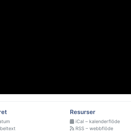
ret
Resurser
atum
iCal – kalenderflöde
beltext
RSS – webbflöde