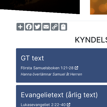
Share
Facebook
Twitter
Email
Copy
Link
KYNDELS
GT text
Första Samuelsboken 1:21-28
Hanna överlämnar Samuel åt Herren
Evangelietext (årlig text)
Lukasevangeliet 2:22-40