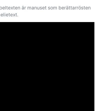
ibeltexten är manuset som berättarrösten
elietext.