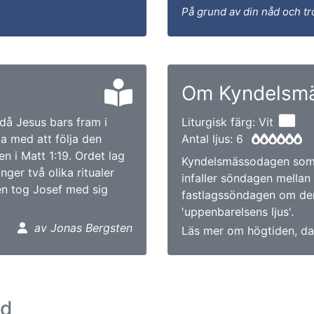
På grund av din nåd och tr
Om Kyndelsm
då Jesus bars fram i
Liturgisk färg: Vit
a med att följa den
Antal ljus: 6
n i Matt 1:19. Ordet lag
Kyndelsmässodagen som 
ger två olika ritualer
infaller söndagen mellan
en tog Josef med sig
fastlagssöndagen om den
'uppenbarelsens ljus'.
av Jonas Bergsten
Läs mer om högtiden, da
ad