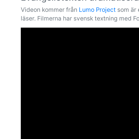
Videon kommer från
Lumo Project
som är e
läser. Filmerna har svensk textning med F