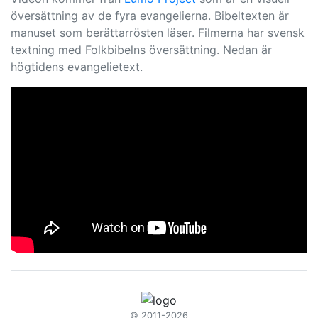
översättning av de fyra evangelierna. Bibeltexten är
manuset som berättarrösten läser. Filmerna har svensk
textning med Folkbibelns översättning. Nedan är
högtidens evangelietext.
© 2011-2026