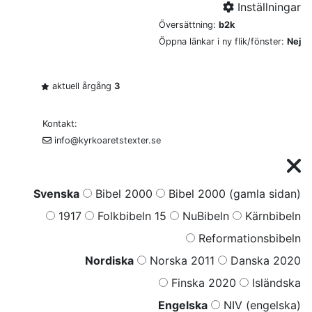
Inställningar
Översättning:
b2k
Öppna länkar i ny flik/fönster:
Nej
aktuell årgång
3
Kontakt:
info@kyrkoaretstexter.se
Svenska
Bibel 2000
Bibel 2000 (gamla sidan)
1917
Folkbibeln 15
NuBibeln
Kärnbibeln
Reformationsbibeln
Nordiska
Norska 2011
Danska 2020
Finska 2020
Isländska
Engelska
NIV (engelska)