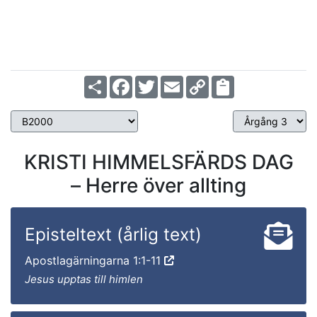
Share
Facebook
Twitter
Email
Copy
Link
KRISTI HIMMELSFÄRDS DAG
– Herre över allting
Episteltext (årlig text)
Apostlagärningarna 1:1-11
Jesus upptas till himlen