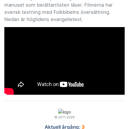
manuset som berättarrösten läser. Filmerna har
svensk textning med Folkbibelns översättning.
Nedan är högtidens evangelietext.
© 2011-2026
Aktuell årgång:
3