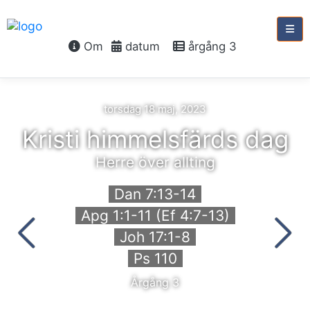
Om
datum
årgång 3
torsdag 18 maj, 2023
Kristi himmelsfärds dag
Herre över allting
Dan 7:13-14
Apg 1:1-11 (Ef 4:7-13)
Joh 17:1-8
Ps 110
Årgång 3