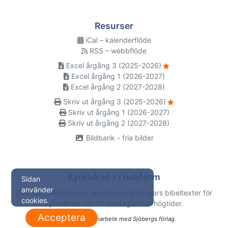
Resurser
iCal – kalenderflöde
RSS – webbflöde
Excel årgång 3 (2025-2026)
Excel årgång 1 (2026-2027)
Excel årgång 2 (2027-2028)
Skriv ut årgång 3 (2025-2026)
Skriv ut årgång 1 (2026-2027)
Skriv ut årgång 2 (2027-2028)
Bildbank - fria bilder
Kyrkoåret – i bokform
Sidan
använder
Bok med betraktelser och alla tre årgångars bibeltexter för
cookies.
kyrkoårets alla 77 söndagar och högtider.
Acceptera
Utgiven i samarbete med Sjöbergs förlag.